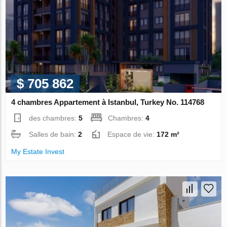
$ 705 862
4 chambres Appartement à Istanbul, Turkey No. 114768
des chambres:
5
Chambres:
4
Salles de bain:
2
Espace de vie:
172 m²
My Estate Invest