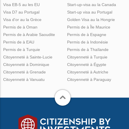
Visa EB-5 au les EU
Start-up-visa au la Canada
Visa D7 au Portugal
Start-up visa au Portugal
Visa d'or au la Grèce
Golden Visa au la Hongrie
Permis de à Oman
Permis de à Île Maurice
Permis de à Arabie Saoudite
Permis de à Espagne
Permis de à EAU
Permis de à Indonésie
Permis de à Turquie
Permis de à Thaïlande
Citoyenneté à Sainte-Lucie
Citoyenneté à Turquie
Citoyenneté à Dominique
Citoyenneté à Égypte
Citoyenneté à Grenade
Citoyenneté à Autriche
Citoyenneté à Vanuatu
Citoyenneté à Paraguay