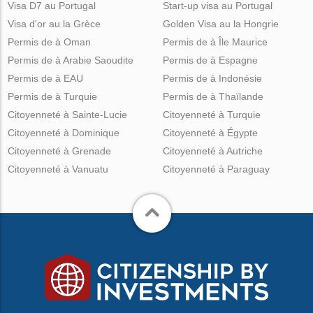
Visa D7 au Portugal
Start-up visa au Portugal
Visa d'or au la Grèce
Golden Visa au la Hongrie
Permis de à Oman
Permis de à Île Maurice
Permis de à Arabie Saoudite
Permis de à Espagne
Permis de à EAU
Permis de à Indonésie
Permis de à Turquie
Permis de à Thaïlande
Citoyenneté à Sainte-Lucie
Citoyenneté à Turquie
Citoyenneté à Dominique
Citoyenneté à Égypte
Citoyenneté à Grenade
Citoyenneté à Autriche
Citoyenneté à Vanuatu
Citoyenneté à Paraguay