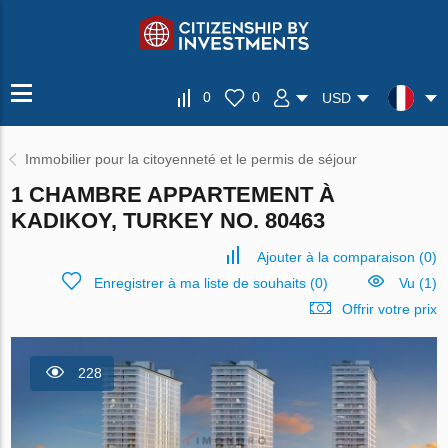
0
0
USD
Immobilier pour la citoyenneté et le permis de séjour
1 CHAMBRE APPARTEMENT À
KADIKOY, TURKEY NO. 80463
Ajouter à la comparaison
(
0
)
Enregistrer à ma liste de souhaits
(
0
)
Vu (1)
Offrir votre prix
228