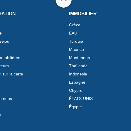
GATION
IMMOBILIER
Grèce
é
EAU
séjour
Turquie
Maurice
mobilières
Montenegro
teurs
Thaïlande
 sur la carte
Indonésie
Espagne
Chypre
e nous
ÉTATS-UNIS
Égypte
e