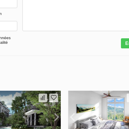
m
onnées
alité
E