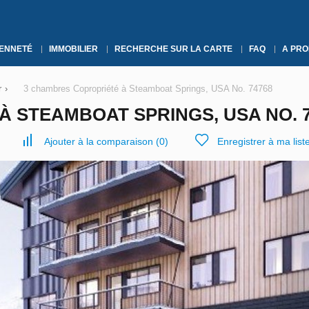
YENNETÉ
IMMOBILIER
RECHERCHE SUR LA CARTE
FAQ
A PRO
r
›
3 chambres Copropriété à Steamboat Springs, USA No. 74768
 STEAMBOAT SPRINGS, USA NO. 7
Ajouter à la comparaison
(
0
)
Enregistrer à ma list