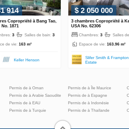
31 914
$ 2 050 000
res Copropriété à Bang Tao,
3 chambres Copropriété à K
 No. 1871
USA No. 62306
mbres:
3
Salles de bain:
3
Chambres:
3
Salles d
ce de vie:
163 m²
Espace de vie:
163.96 m²
Slifer Smith & Frampton
Keller Henson
Estate
Permis de à Oman
Permis de à Île Maurice
C
Permis de à Arabie Saoudite
Permis de à Espagne
C
Permis de à EAU
Permis de à Indonésie
C
Permis de à Turquie
Permis de à Thaïlande
C