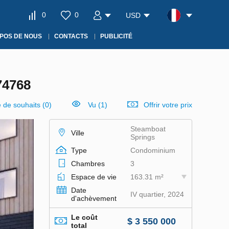
0
0
USD
POS DE NOUS
CONTACTS
PUBLICITÉ
4768
e de souhaits
(
0
)
Vu (1)
Offrir votre prix
Steamboat
Ville
Springs
Type
Condominium
Chambres
3
Espace de vie
163.31 m²
Date
IV quartier, 2024
d'achèvement
Le coût
$ 3 550 000
total