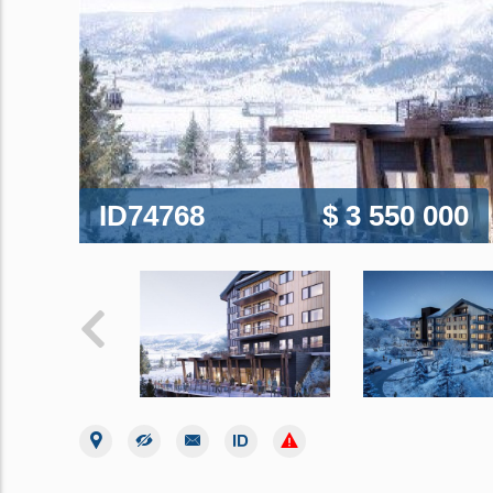
ID74768
$ 3 550 000