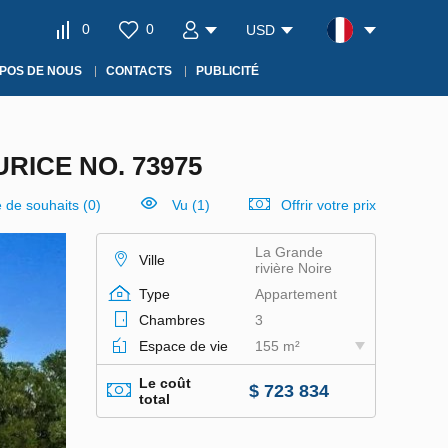
0
0
USD
POS DE NOUS
CONTACTS
PUBLICITÉ
RICE NO. 73975
e de souhaits
(
0
)
Vu (1)
Offrir votre prix
La Grande
Ville
rivière Noire
Type
Appartement
Chambres
3
Espace de vie
155 m²
Le coût
$ 723 834
total