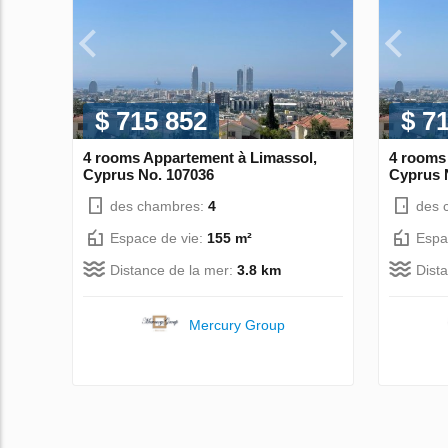
$ 715 852
$ 7
4 rooms Appartement à Limassol,
4 rooms
Cyprus No. 107036
Cyprus 
des chambres:
4
des 
Espace de vie:
155 m²
Espa
Distance de la mer:
3.8 km
Dist
Mercury Group