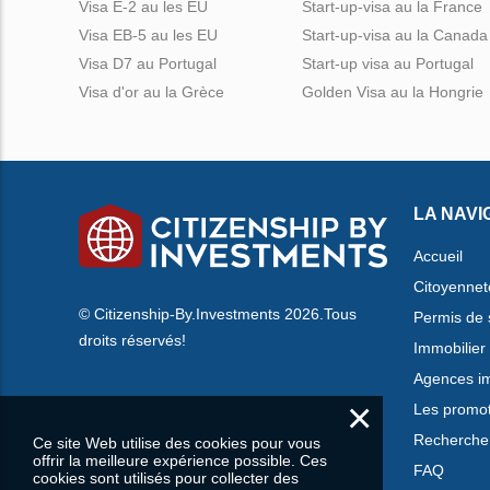
Visa E-2 au les EU
Start-up-visa au la France
Visa EB-5 au les EU
Start-up-visa au la Canada
Visa D7 au Portugal
Start-up visa au Portugal
Visa d'or au la Grèce
Golden Visa au la Hongrie
LA NAVI
Accueil
Citoyennet
© Citizenship-By.Investments 2026.Tous
Permis de 
droits réservés!
Immobilier
Agences im
×
Les promo
Rechercher
Ce site Web utilise des cookies pour vous
offrir la meilleure expérience possible. Ces
FAQ
cookies sont utilisés pour collecter des