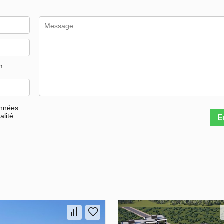
m
onnées
alité
E