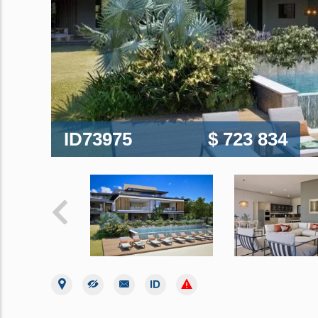
ID73975
$ 723 834