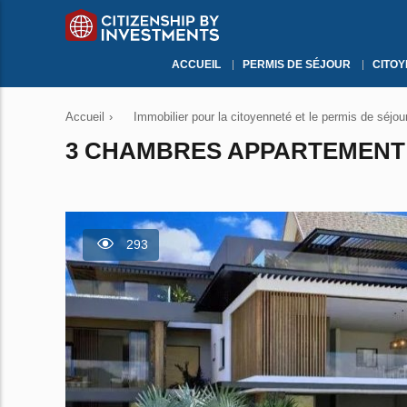
ACCUEIL
PERMIS DE SÉJOUR
CITO
Accueil
›
Immobilier pour la citoyenneté et le permis de séjou
3 CHAMBRES APPARTEMENT À
293