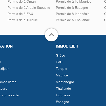
Permis de à Oman
Permis de à Île Maurice
C
Permis de à Arabie Saoudite
Permis de à Espagne
C
Permis de à EAU
Permis de à Indonésie
C
Permis de à Turquie
Permis de à Thaïlande
C
GATION
IMMOBILIER
Grèce
é
EAU
séjour
Turquie
Maurice
mobilières
Montenegro
teurs
Thaïlande
 sur la carte
Indonésie
Espagne