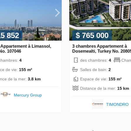
15 852
$ 765 000
 Appartement à Limassol,
3 chambres Appartement à
No. 107046
Dosemealti, Turkey No. 2080
chambres:
4
des chambres:
4
Cham
ce de vie:
155 m²
Salles de bain:
2
ance de la mer:
3.8 km
Espace de vie:
155 m²
Distance de la mer:
15 km
Mercury Group
TIMONDRO