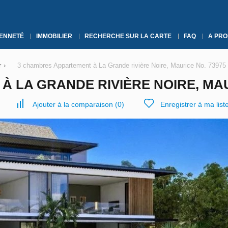
YENNETÉ
IMMOBILIER
RECHERCHE SUR LA CARTE
FAQ
A PRO
r
›
3 chambres Appartement à La Grande rivière Noire, Maurice No. 73975
 LA GRANDE RIVIÈRE NOIRE, MAU
Ajouter à la comparaison
(
0
)
Enregistrer à ma list