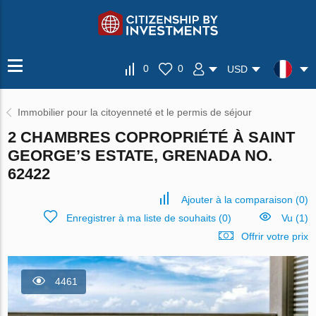
0
0
USD
Immobilier pour la citoyenneté et le permis de séjour
2 CHAMBRES COPROPRIÉTÉ À SAINT
GEORGE’S ESTATE, GRENADA NO.
62422
Ajouter à la comparaison
(
0
)
Enregistrer à ma liste de souhaits
(
0
)
Vu (1)
Offrir votre prix
4461