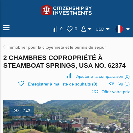
0
0
USD
Immobilier pour la citoyenneté et le permis de séjour
2 CHAMBRES COPROPRIÉTÉ À
STEAMBOAT SPRINGS, USA NO. 62374
Ajouter à la comparaison
(
0
)
Enregistrer à ma liste de souhaits
(
0
)
Vu (1)
Offrir votre prix
243