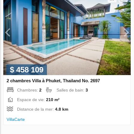
$ 458 109
2 chambres Villa à Phuket, Thailand No. 2697
Chambres:
2
Salles de bain:
3
Espace de vie:
210 m²
Distance de la mer:
4.8 km
VillaСarte