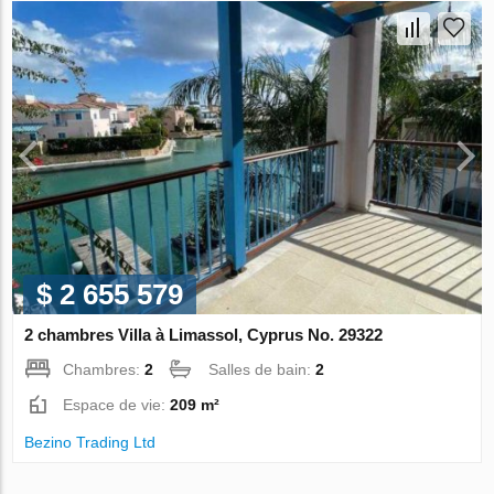
$ 2 655 579
2 chambres Villa à Limassol, Cyprus No. 29322
Chambres:
2
Salles de bain:
2
Espace de vie:
209 m²
Bezino Trading Ltd