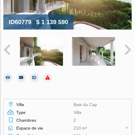
ID60779
$ 1 139 590
Ville
Baie du Cap
Type
Villa
Chambres
2
Espace de vie
210 m²