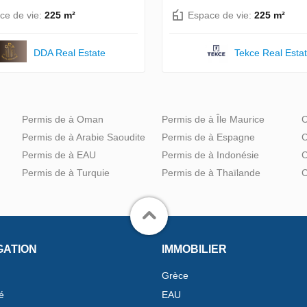
ce de vie:
225 m²
Espace de vie:
225 m²
DDA Real Estate
Tekce Real Esta
Permis de à Oman
Permis de à Île Maurice
C
Permis de à Arabie Saoudite
Permis de à Espagne
C
Permis de à EAU
Permis de à Indonésie
C
Permis de à Turquie
Permis de à Thaïlande
C
GATION
IMMOBILIER
Grèce
é
EAU