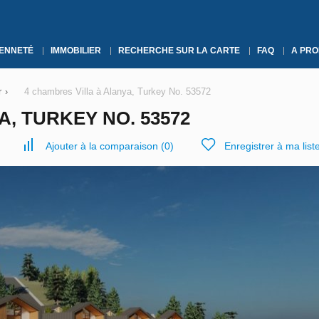
YENNETÉ
IMMOBILIER
RECHERCHE SUR LA CARTE
FAQ
A PRO
r
›
4 chambres Villa à Alanya, Turkey No. 53572
, TURKEY NO. 53572
Ajouter à la comparaison
(
0
)
Enregistrer à ma list