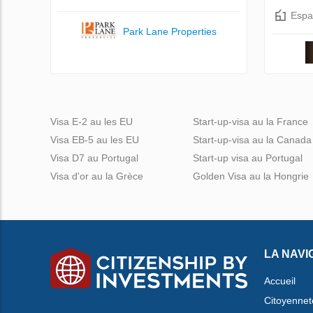
Espa
Park Lane Properties
Visa E-2 au les EU
Start-up-visa au la France
Visa EB-5 au les EU
Start-up-visa au la Canada
Visa D7 au Portugal
Start-up visa au Portugal
Visa d'or au la Grèce
Golden Visa au la Hongrie
LA NAVI
Accueil
Citoyennet