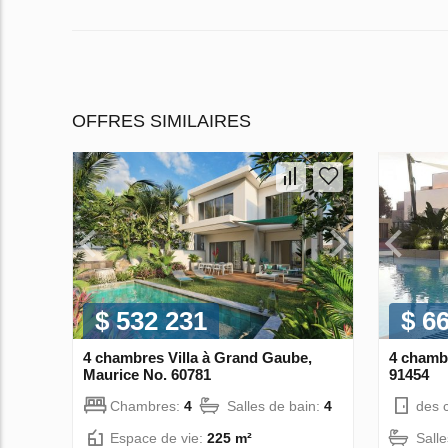
OFFRES SIMILAIRES
$ 532 231
$ 6
4 chambres Villa à Grand Gaube,
4 chambr
Maurice No. 60781
91454
Chambres:
4
Salles de bain:
4
des 
Espace de vie:
225 m²
Sall