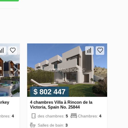
$ 802 447
urkey
4 chambres Villa à Rincon de la
Victoria, Spain No. 25844
bres:
4
des chambres:
5
Chambres:
4
Salles de bain:
3