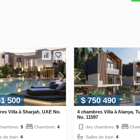
61 500
$ 750 490
es Villa à Sharjah, UAE No.
4 chambres Villa à Alanya, T
No. 11597
chambres:
5
Chambres:
4
des chambres:
5
Cham
es de bain:
4
Salles de bain:
4