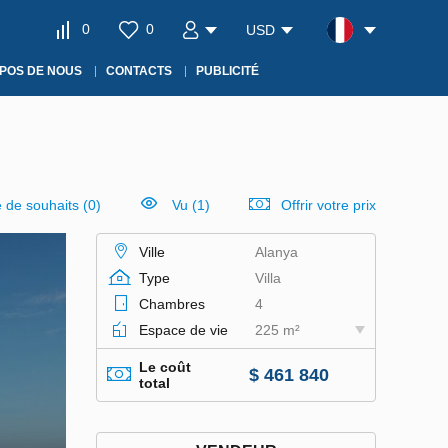
0
0
USD
POS DE NOUS
CONTACTS
PUBLICITÉ
e de souhaits
(
0
)
Vu (1)
Offrir votre prix
Ville
Alanya
Type
Villa
Chambres
4
Espace de vie
225 m²
Le coût
$ 461 840
total