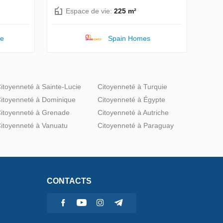
Espace de vie:
225 m²
te
Spain Homes
itoyenneté à Sainte-Lucie
Citoyenneté à Turquie
itoyenneté à Dominique
Citoyenneté à Égypte
itoyenneté à Grenade
Citoyenneté à Autriche
itoyenneté à Vanuatu
Citoyenneté à Paraguay
CONTACTS