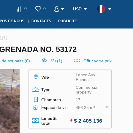
0
0
USD
POS DE NOUS
CONTACTS
PUBLICITÉ
3172
GRENADA NO. 53172
e de souhaits
(
0
)
Vu (1)
Offrir votre prix
Lance Aux
Ville
Epines
Commercial
Type
property
Chambres
17
Espace de vie
486.25 m²
Le coût
$ 2 405 136
total