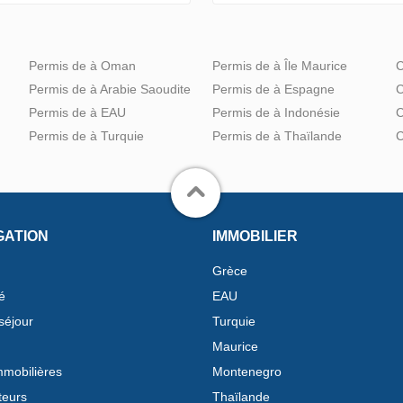
Permis de à Oman
Permis de à Île Maurice
C
Permis de à Arabie Saoudite
Permis de à Espagne
C
Permis de à EAU
Permis de à Indonésie
C
Permis de à Turquie
Permis de à Thaïlande
C
GATION
IMMOBILIER
Grèce
é
EAU
séjour
Turquie
Maurice
mobilières
Montenegro
teurs
Thaïlande