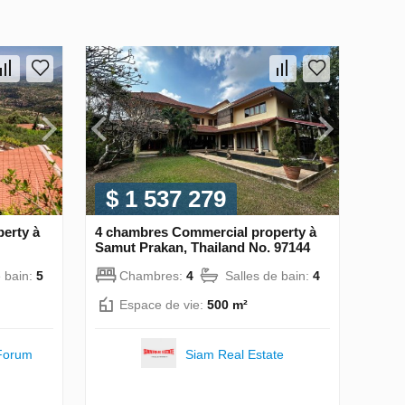
$ 1 537 279
erty à
4 chambres Commercial property à
Samut Prakan, Thailand No. 97144
e bain:
5
Chambres:
4
Salles de bain:
4
Espace de vie:
500 m²
Forum
Siam Real Estate