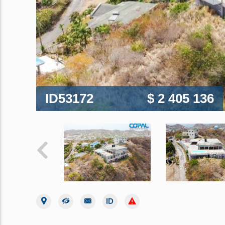
ID53172
$ 2 405 136