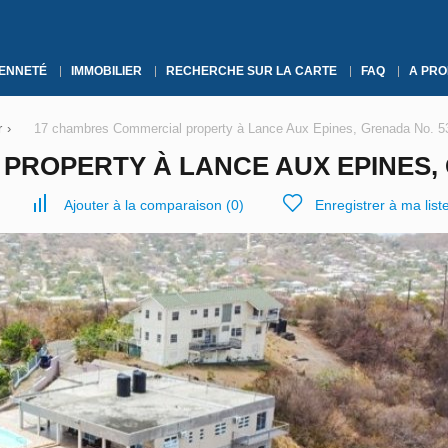
YENNETÉ
IMMOBILIER
RECHERCHE SUR LA CARTE
FAQ
A PRO
r
›
17 chambres Commercial property à Lance Aux Epines, Grenada No. 5
PROPERTY À LANCE AUX EPINES, 
Ajouter à la comparaison
(
0
)
Enregistrer à ma list