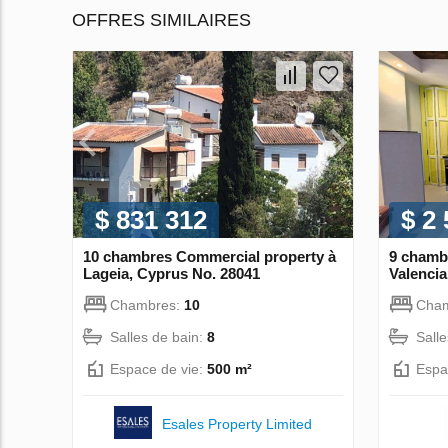
OFFRES SIMILAIRES
$ 831 312
$ 2
10 chambres Commercial property à
9 chamb
Lageia, Cyprus No. 28041
Valencia
Chambres:
10
Cha
Salles de bain:
8
Sall
Espace de vie:
500 m²
Espa
Esales Property Limited