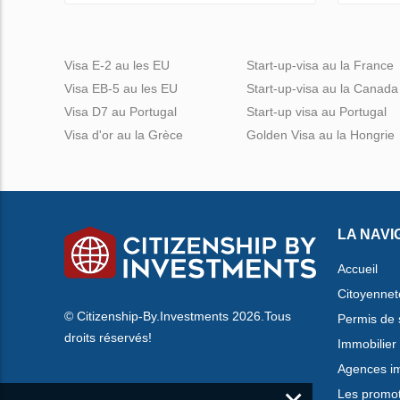
Visa E-2 au les EU
Start-up-visa au la France
Visa EB-5 au les EU
Start-up-visa au la Canada
Visa D7 au Portugal
Start-up visa au Portugal
Visa d'or au la Grèce
Golden Visa au la Hongrie
LA NAVI
Accueil
Citoyennet
© Citizenship-By.Investments 2026.Tous
Permis de 
droits réservés!
Immobilier
Agences im
Les promo