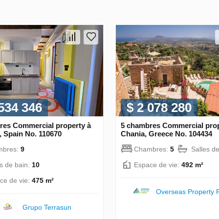
 534 346
$ 2 078 280
res Commercial property à
5 chambres Commercial prop
, Spain No. 110670
Chania, Greece No. 104434
mbres:
9
Chambres:
5
Salles d
es de bain:
10
Espace de vie:
492 m²
ce de vie:
475 m²
Overseas Property 
Grupo Terrasun