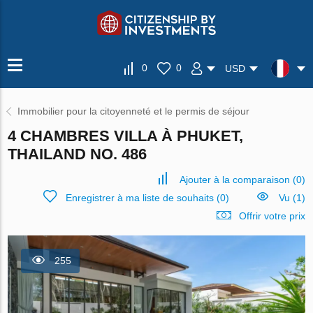
0
0
USD
Immobilier pour la citoyenneté et le permis de séjour
4 CHAMBRES VILLA À PHUKET,
THAILAND NO. 486
Ajouter à la comparaison
(
0
)
Enregistrer à ma liste de souhaits
(
0
)
Vu (1)
Offrir votre prix
255