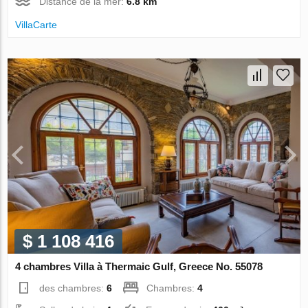
Distance de la mer:
6.8 km
VillaСarte
$ 1 108 416
4 chambres Villa à Thermaic Gulf, Greece No. 55078
des chambres:
6
Chambres:
4