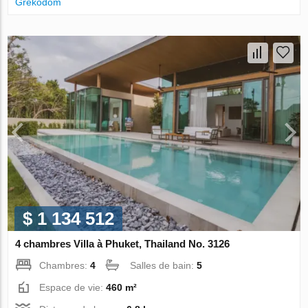
Grekodom
$ 1 134 512
4 chambres Villa à Phuket, Thailand No. 3126
Chambres:
4
Salles de bain:
5
Espace de vie:
460 m²