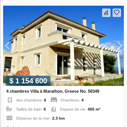
$ 1 154 600
4 chambres Villa à Marathon, Greece No. 58349
des chambres:
6
Chambres:
4
Salles de bain:
6
Espace de vie:
460 m²
Distance de la mer:
2.3 km