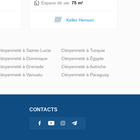
Espace de vie:
75 m²
Keller Henson
itoyenneté à Sainte-Lucie
Citoyenneté à Turquie
itoyenneté à Dominique
Citoyenneté à Égypte
itoyenneté à Grenade
Citoyenneté à Autriche
itoyenneté à Vanuatu
Citoyenneté à Paraguay
CONTACTS