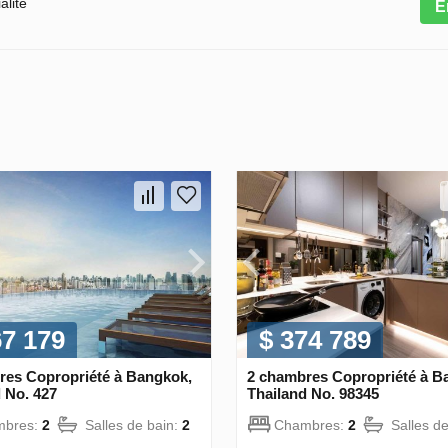
alité
E
67 179
$ 374 789
res Copropriété à Bangkok,
2 chambres Copropriété à B
 No. 427
Thailand No. 98345
mbres:
2
Salles de bain:
2
Chambres:
2
Salles d