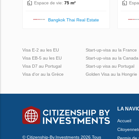
Espace de vie:
75 m²
Espa
Bangkok Thai Real Estate
Visa E-2 au les EU
Start-up-visa au la France
Visa EB-5 au les EU
Start-up-visa au la Canada
Visa D7 au Portugal
Start-up visa au Portugal
Visa d'or au la Grèce
Golden Visa au la Hongrie
LA NAVI
Accueil
Citoyennet
© Citizenship-By.Investments 2026.Tous
Permis de 