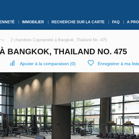
YENNETÉ
IMMOBILIER
RECHERCHE SUR LA CARTE
FAQ
A PRO
r
›
2 chambres Copropriété à Bangkok, Thailand No. 475
À BANGKOK, THAILAND NO. 475
Ajouter à la comparaison
(
0
)
Enregistrer à ma list