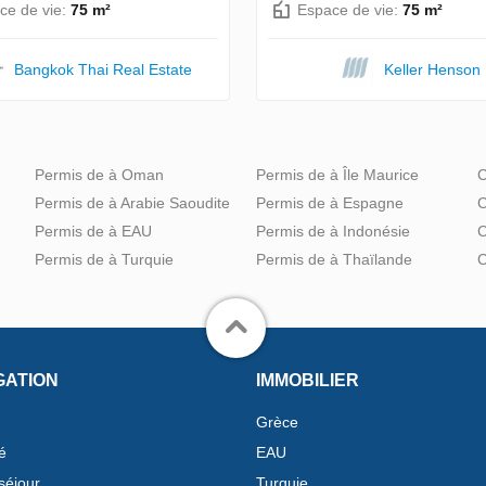
ce de vie:
75 m²
Espace de vie:
75 m²
Bangkok Thai Real Estate
Keller Henson
Permis de à Oman
Permis de à Île Maurice
C
Permis de à Arabie Saoudite
Permis de à Espagne
C
Permis de à EAU
Permis de à Indonésie
C
Permis de à Turquie
Permis de à Thaïlande
C
GATION
IMMOBILIER
Grèce
é
EAU
séjour
Turquie