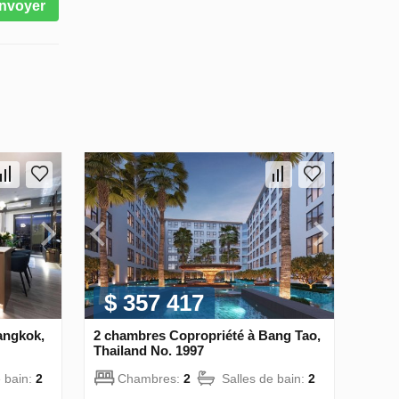
nvoyer
$ 357 417
angkok,
2 chambres Copropriété à Bang Tao,
Thailand No. 1997
e bain:
2
Chambres:
2
Salles de bain:
2