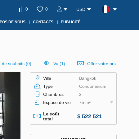
0
0
USD
POS DE NOUS
CONTACTS
PUBLICITÉ
e de souhaits
(
0
)
Vu (1)
Offrir votre prix
Ville
Bangkok
Type
Condominium
Chambres
2
Espace de vie
75 m²
Le coût
$ 522 521
total