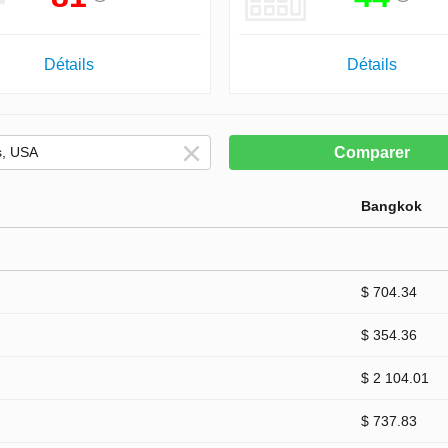
Détails
Détails
Comparer
Bangkok
$ 704.34
$ 354.36
$ 2 104.01
$ 737.83