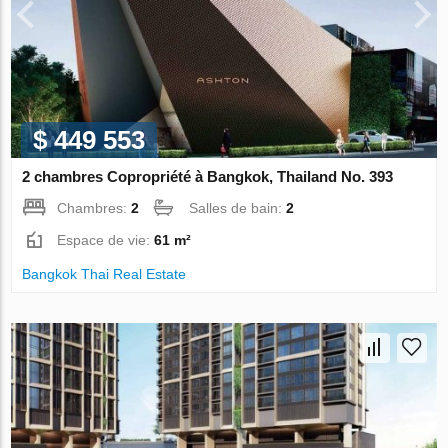
$ 449 553
2 chambres Copropriété à Bangkok, Thailand No. 393
Chambres:
2
Salles de bain:
2
Espace de vie:
61 m²
Bangkok Thai Real Estate