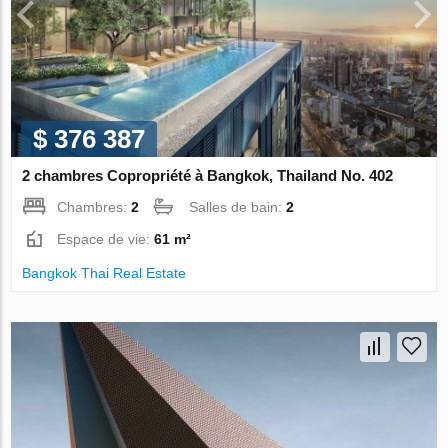
$ 376 387
2 chambres Copropriété à Bangkok, Thailand No. 402
Chambres:
2
Salles de bain:
2
Espace de vie:
61 m²
Bangkok Thai Real Estate