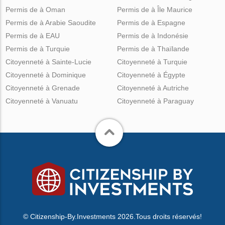
Permis de à Oman
Permis de à Île Maurice
Permis de à Arabie Saoudite
Permis de à Espagne
Permis de à EAU
Permis de à Indonésie
Permis de à Turquie
Permis de à Thaïlande
Citoyenneté à Sainte-Lucie
Citoyenneté à Turquie
Citoyenneté à Dominique
Citoyenneté à Égypte
Citoyenneté à Grenade
Citoyenneté à Autriche
Citoyenneté à Vanuatu
Citoyenneté à Paraguay
© Citizenship-By.Investments 2026.Tous droits réservés!