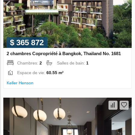
$ 365 872
2 chambres Copropriété à Bangkok, Thailand No. 1681
Chambres:
2
Salles de bain:
1
Espace de vie:
60.55 m²
Keller Henson