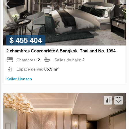
$ 455 404
2 chambres Copropriété à Bangkok, Thailand No. 1094
Chambres:
2
Salles de bain:
2
Espace de vie:
65.9 m²
Keller Henson