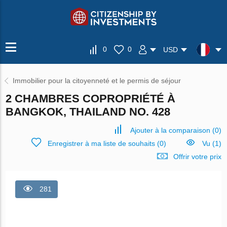
0
0
USD
Immobilier pour la citoyenneté et le permis de séjour
2 CHAMBRES COPROPRIÉTÉ À
BANGKOK, THAILAND NO. 428
Ajouter à la comparaison
(
0
)
Enregistrer à ma liste de souhaits
(
0
)
Vu (1)
Offrir votre prix
281