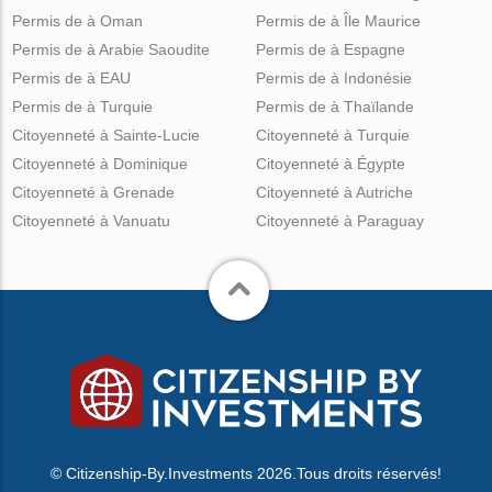
Permis de à Oman
Permis de à Île Maurice
Permis de à Arabie Saoudite
Permis de à Espagne
Permis de à EAU
Permis de à Indonésie
Permis de à Turquie
Permis de à Thaïlande
Citoyenneté à Sainte-Lucie
Citoyenneté à Turquie
Citoyenneté à Dominique
Citoyenneté à Égypte
Citoyenneté à Grenade
Citoyenneté à Autriche
Citoyenneté à Vanuatu
Citoyenneté à Paraguay
© Citizenship-By.Investments 2026.Tous droits réservés!