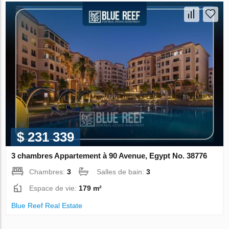
$ 231 339
3 chambres Appartement à 90 Avenue, Egypt No. 38776
Chambres:
3
Salles de bain:
3
Espace de vie:
179 m²
Blue Reef Real Estate