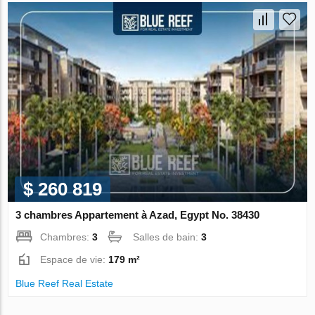
$ 260 819
3 chambres Appartement à Azad, Egypt No. 38430
Chambres:
3
Salles de bain:
3
Espace de vie:
179 m²
Blue Reef Real Estate