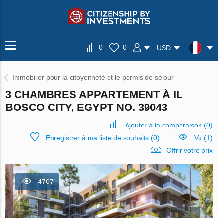
0
0
USD
Immobilier pour la citoyenneté et le permis de séjour
3 CHAMBRES APPARTEMENT À IL
BOSCO CITY, EGYPT NO. 39043
Ajouter à la comparaison
(
0
)
Enregistrer à ma liste de souhaits
(
0
)
Vu (1)
Offrir votre prix
4707