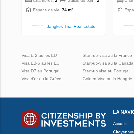
Chambres:
2
Salles de bain:
2
Cha
Espace de vie:
74 m²
Espa
Bangkok Thai Real Estate
Visa E-2 au les EU
Start-up-visa au la France
Visa EB-5 au les EU
Start-up-visa au la Canada
Visa D7 au Portugal
Start-up visa au Portugal
Visa d'or au la Grèce
Golden Visa au la Hongrie
LA NAVI
Accueil
Citoyennet