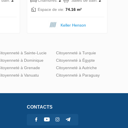
e bain:
2
Chambres:
2
Salles de bain:
2
Espace de vie:
74.16 m²
Keller Henson
itoyenneté à Sainte-Lucie
Citoyenneté à Turquie
itoyenneté à Dominique
Citoyenneté à Égypte
itoyenneté à Grenade
Citoyenneté à Autriche
itoyenneté à Vanuatu
Citoyenneté à Paraguay
CONTACTS