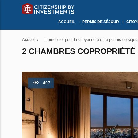
ACCUEIL
PERMIS DE SÉJOUR
CITO
Accueil
›
Immobilier pour la citoyenneté et le permis de séjou
2 CHAMBRES COPROPRIÉTÉ 
407