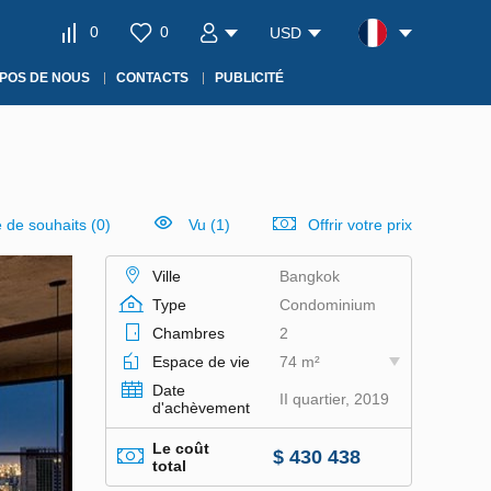
0
0
USD
POS DE NOUS
CONTACTS
PUBLICITÉ
e de souhaits
(
0
)
Vu (1)
Offrir votre prix
Ville
Bangkok
Type
Condominium
Chambres
2
Espace de vie
74 m²
Date
II quartier, 2019
d'achèvement
Le coût
$ 430 438
total