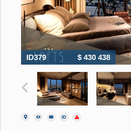
ID379
$ 430 438