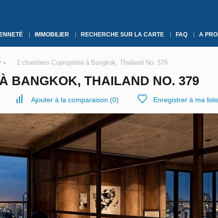
YENNETÉ
IMMOBILIER
RECHERCHE SUR LA CARTE
FAQ
A PRO
r
›
2 chambres Copropriété à Bangkok, Thailand No. 379
À BANGKOK, THAILAND NO. 379
Ajouter à la comparaison
(
0
)
Enregistrer à ma list