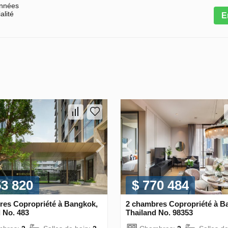
onnées
alité
E
53 820
$ 770 484
res Copropriété à Bangkok,
2 chambres Copropriété à B
 No. 483
Thailand No. 98353