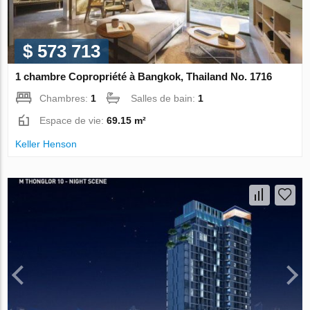
$ 573 713
1 chambre Copropriété à Bangkok, Thailand No. 1716
Chambres:
1
Salles de bain:
1
Espace de vie:
69.15 m²
Keller Henson