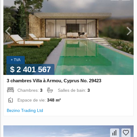
+ TVA
$ 2 401 567
3 chambres Villa à Armou, Cyprus No. 29423
Chambres:
3
Salles de bain:
3
Espace de vie:
348 m²
Bezino Trading Ltd