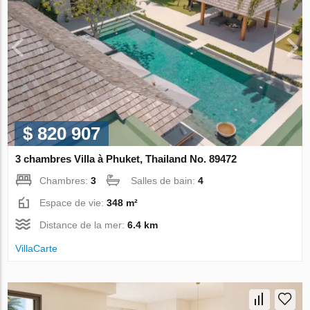
$ 820 907
3 chambres Villa à Phuket, Thailand No. 89472
Chambres:
3
Salles de bain:
4
Espace de vie:
348 m²
Distance de la mer:
6.4 km
VillaСarte