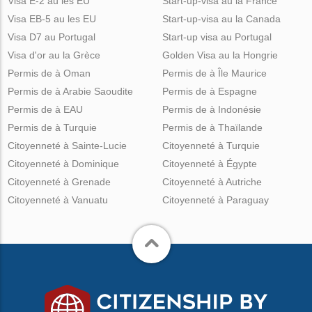
Visa E-2 au les EU
Start-up-visa au la France
Visa EB-5 au les EU
Start-up-visa au la Canada
Visa D7 au Portugal
Start-up visa au Portugal
Visa d'or au la Grèce
Golden Visa au la Hongrie
Permis de à Oman
Permis de à Île Maurice
Permis de à Arabie Saoudite
Permis de à Espagne
Permis de à EAU
Permis de à Indonésie
Permis de à Turquie
Permis de à Thaïlande
Citoyenneté à Sainte-Lucie
Citoyenneté à Turquie
Citoyenneté à Dominique
Citoyenneté à Égypte
Citoyenneté à Grenade
Citoyenneté à Autriche
Citoyenneté à Vanuatu
Citoyenneté à Paraguay