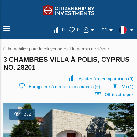
0
0
USD
Immobilier pour la citoyenneté et le permis de séjour
3 CHAMBRES VILLA À POLIS, CYPRUS
NO. 28201
Ajouter à la comparaison
(
0
)
Enregistrer à ma liste de souhaits
(
0
)
Vu (1)
Offrir votre prix
332