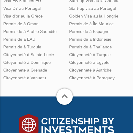
Visa EB-5 au les EU
Start-up-visa au la Canada
Visa D7 au Portugal
Start-up visa au Portugal
Visa d'or au la Grèce
Golden Visa au la Hongrie
Permis de à Oman
Permis de à Île Maurice
Permis de à Arabie Saoudite
Permis de à Espagne
Permis de à EAU
Permis de à Indonésie
Permis de à Turquie
Permis de à Thaïlande
Citoyenneté à Sainte-Lucie
Citoyenneté à Turquie
Citoyenneté à Dominique
Citoyenneté à Égypte
Citoyenneté à Grenade
Citoyenneté à Autriche
Citoyenneté à Vanuatu
Citoyenneté à Paraguay