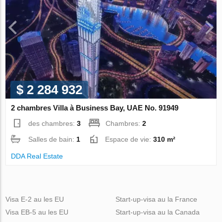
$ 2 284 932
2 chambres Villa à Business Bay, UAE No. 91949
des chambres:
3
Chambres:
2
Salles de bain:
1
Espace de vie:
310 m²
DDA Real Estate
Visa E-2 au les EU
Start-up-visa au la France
Visa EB-5 au les EU
Start-up-visa au la Canada