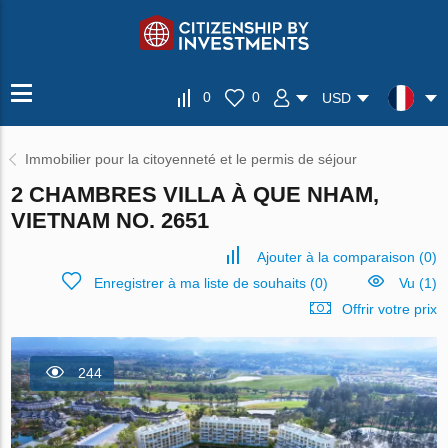
0
0
USD
Immobilier pour la citoyenneté et le permis de séjour
2 CHAMBRES VILLA À QUE NHAM,
VIETNAM NO. 2651
Ajouter à la comparaison
(
0
)
Enregistrer à ma liste de souhaits
(
0
)
Vu (1)
Offrir votre prix
244