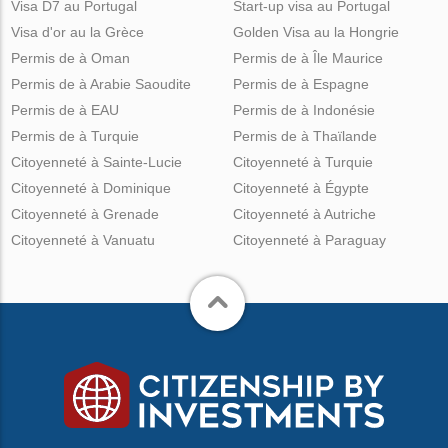
Visa D7 au Portugal
Start-up visa au Portugal
Visa d'or au la Grèce
Golden Visa au la Hongrie
Permis de à Oman
Permis de à Île Maurice
Permis de à Arabie Saoudite
Permis de à Espagne
Permis de à EAU
Permis de à Indonésie
Permis de à Turquie
Permis de à Thaïlande
Citoyenneté à Sainte-Lucie
Citoyenneté à Turquie
Citoyenneté à Dominique
Citoyenneté à Égypte
Citoyenneté à Grenade
Citoyenneté à Autriche
Citoyenneté à Vanuatu
Citoyenneté à Paraguay