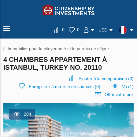
0
0
USD
Immobilier pour la citoyenneté et le permis de séjour
4 CHAMBRES APPARTEMENT À
ISTANBUL, TURKEY NO. 20110
Ajouter à la comparaison
(
0
)
Enregistrer à ma liste de souhaits
(
0
)
Vu (1)
Offrir votre prix
204