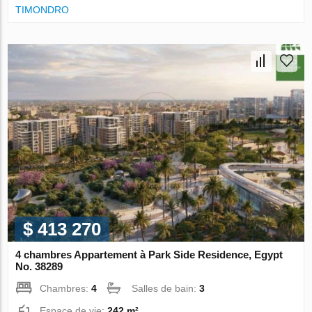
TIMONDRO
$ 413 270
4 chambres Appartement à Park Side Residence, Egypt
No. 38289
Chambres:
4
Salles de bain:
3
Espace de vie:
242 m²