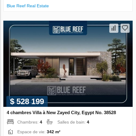
Blue Reef Real Estate
$ 528 199
4 chambres Villa à New Zayed City, Egypt No. 38528
Chambres:
4
Salles de bain:
4
Espace de vie:
342 m²