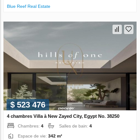
Blue Reef Real Estate
$ 523 476
4 chambres Villa à New Zayed City, Egypt No. 38250
Chambres:
4
Salles de bain:
4
Espace de vie:
342 m²