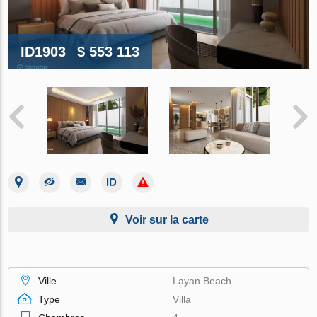
ID1903
$ 553 113
Voir sur la carte
Ville
Layan Beach
Type
Villa