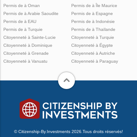
Permis de à Oman
Permis de à Île Maurice
Permis de à Arabie Saoudite
Permis de à Espagne
Permis de à EAU
Permis de à Indonésie
Permis de à Turquie
Permis de à Thaïlande
Citoyenneté à Sainte-Lucie
Citoyenneté à Turquie
Citoyenneté à Dominique
Citoyenneté à Égypte
Citoyenneté à Grenade
Citoyenneté à Autriche
Citoyenneté à Vanuatu
Citoyenneté à Paraguay
© Citizenship-By.Investments 2026.Tous droits réservés!