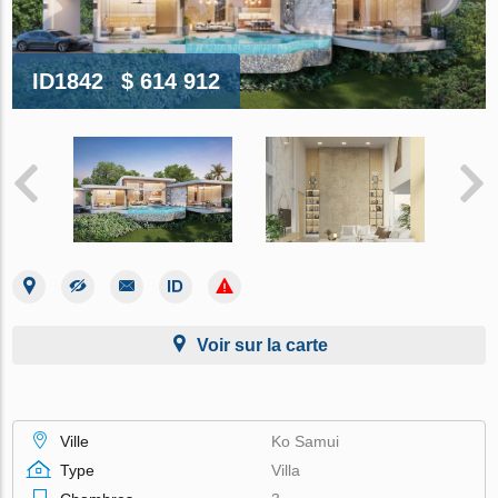
ID1842
$ 614 912
Voir sur la carte
Ville
Ko Samui
Type
Villa