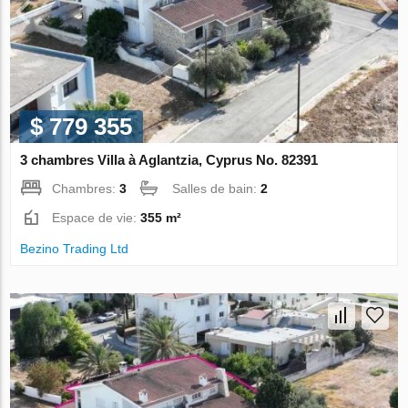
$ 779 355
3 chambres Villa à Aglantzia, Cyprus No. 82391
Chambres:
3
Salles de bain:
2
Espace de vie:
355 m²
Bezino Trading Ltd