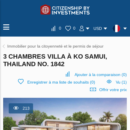
0
0
USD
Immobilier pour la citoyenneté et le permis de séjour
3 CHAMBRES VILLA À KO SAMUI,
THAILAND NO. 1842
Ajouter à la comparaison
(
0
)
Enregistrer à ma liste de souhaits
(
0
)
Vu (1)
Offrir votre prix
213