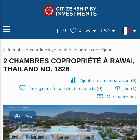
0
0
USD
Immobilier pour la citoyenneté et le permis de séjour
2 CHAMBRES COPROPRIÉTÉ À RAWAI,
THAILAND NO. 1826
Ajouter à la comparaison
(
0
)
Enregistrer à ma liste de souhaits
(
0
)
Vu (1)
Offrir votre prix
255