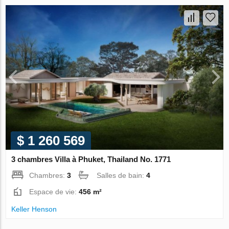
$ 1 260 569
3 chambres Villa à Phuket, Thailand No. 1771
Chambres:
3
Salles de bain:
4
Espace de vie:
456 m²
Keller Henson