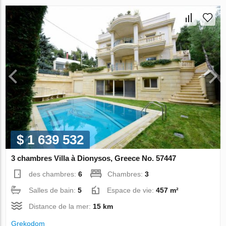
$ 1 639 532
3 chambres Villa à Dionysos, Greece No. 57447
des chambres:
6
Chambres:
3
Salles de bain:
5
Espace de vie:
457 m²
Distance de la mer:
15 km
Grekodom