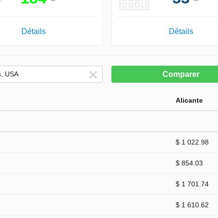
Détails
Détails
Comparer
Alicante
$ 1 022.98
$ 854.03
$ 1 701.74
$ 1 610.62