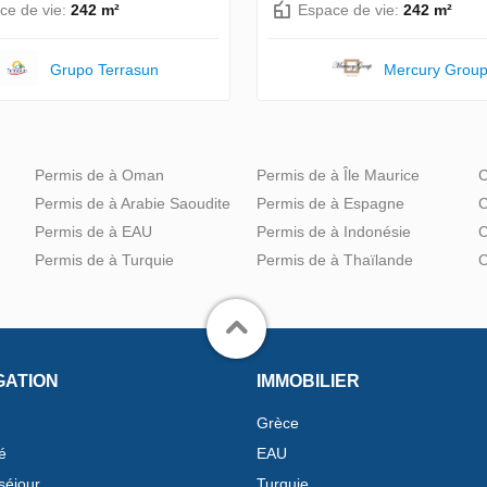
ce de vie:
242 m²
Espace de vie:
242 m²
Grupo Terrasun
Mercury Grou
Permis de à Oman
Permis de à Île Maurice
C
Permis de à Arabie Saoudite
Permis de à Espagne
C
Permis de à EAU
Permis de à Indonésie
C
Permis de à Turquie
Permis de à Thaïlande
C
GATION
IMMOBILIER
Grèce
é
EAU
séjour
Turquie