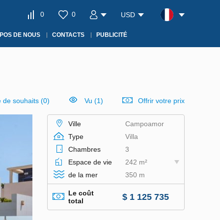
0
0
USD
POS DE NOUS
CONTACTS
PUBLICITÉ
e de souhaits
(
0
)
Vu (1)
Offrir votre prix
Ville
Campoamor
Type
Villa
Chambres
3
Espace de vie
242 m²
de la mer
350 m
Le coût
$ 1 125 735
total