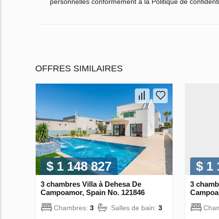
personnelles conformément à la Politique de confidenti
OFFRES SIMILAIRES
$ 1 148 827
$ 1
3 chambres Villa à Dehesa De
3 chambr
Campoamor, Spain No. 121846
Campoam
Chambres:
3
Salles de bain:
3
Cha