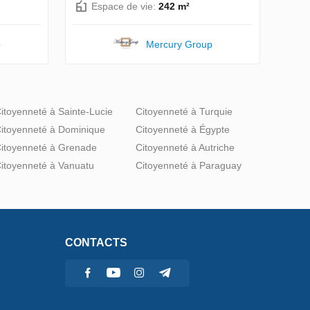
Espace de vie:
242 m²
p
Mercury Group
itoyenneté à Sainte-Lucie
Citoyenneté à Turquie
itoyenneté à Dominique
Citoyenneté à Égypte
itoyenneté à Grenade
Citoyenneté à Autriche
itoyenneté à Vanuatu
Citoyenneté à Paraguay
CONTACTS