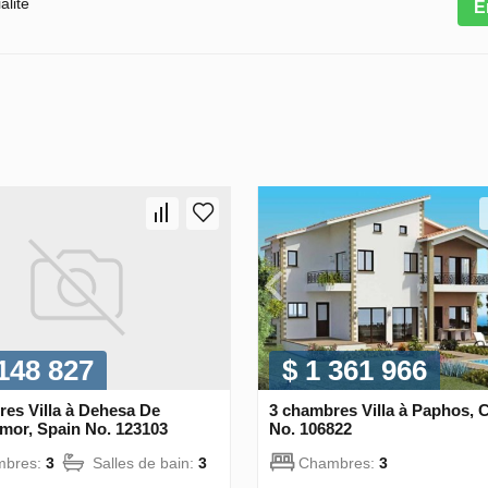
alité
E
 148 827
$ 1 361 966
es Villa à Dehesa De
3 chambres Villa à Paphos, 
or, Spain No. 123103
No. 106822
mbres:
3
Salles de bain:
3
Chambres:
3