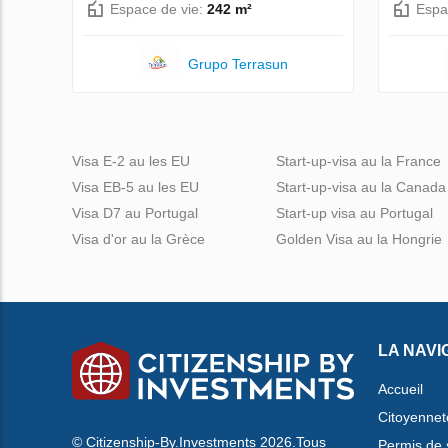
Espace de vie:
242 m²
Espa
Grupo Terrasun
Visa E-2 au les EU
Start-up-visa au la France
Visa EB-5 au les EU
Start-up-visa au la Canada
Visa D7 au Portugal
Start-up visa au Portugal
Visa d'or au la Grèce
Golden Visa au la Hongrie
LA NAVI
Accueil
Citoyennet
© Citizenship-By.Investments 2026.Tous
Permis de 