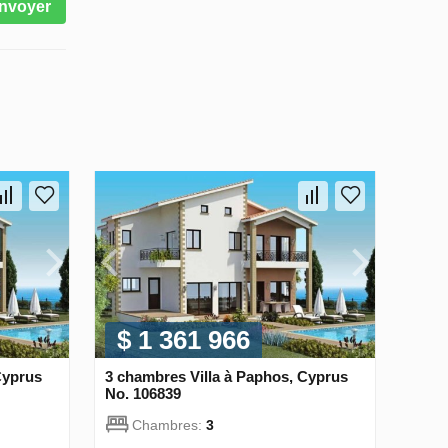
nvoyer
$ 1 361 966
Cyprus
3 chambres Villa à Paphos, Cyprus
No. 106839
Chambres:
3