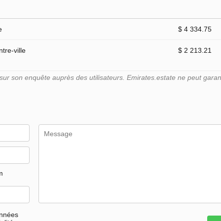
e
$ 4 334.75
tre-ville
$ 2 213.21
r son enquête auprès des utilisateurs. Emirates.estate ne peut garant
m
onnées