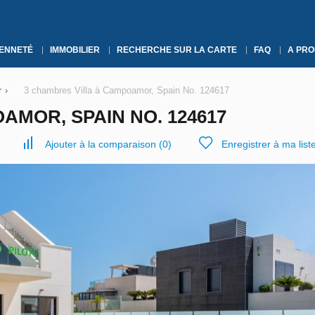
YENNETÉ
IMMOBILIER
RECHERCHE SUR LA CARTE
FAQ
A PRO
r
›
3 chambres Villa à Campoamor, Spain No. 124617
AMOR, SPAIN NO. 124617
Ajouter à la comparaison
(
0
)
Enregistrer à ma list