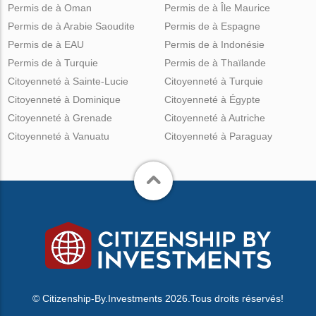
Permis de à Oman
Permis de à Île Maurice
Permis de à Arabie Saoudite
Permis de à Espagne
Permis de à EAU
Permis de à Indonésie
Permis de à Turquie
Permis de à Thaïlande
Citoyenneté à Sainte-Lucie
Citoyenneté à Turquie
Citoyenneté à Dominique
Citoyenneté à Égypte
Citoyenneté à Grenade
Citoyenneté à Autriche
Citoyenneté à Vanuatu
Citoyenneté à Paraguay
© Citizenship-By.Investments 2026.Tous droits réservés!