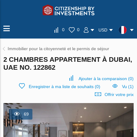
0
0
USD
Immobilier pour la citoyenneté et le permis de séjour
2 CHAMBRES APPARTEMENT À DUBAI,
UAE NO. 122862
Ajouter à la comparaison
(
0
)
Enregistrer à ma liste de souhaits
(
0
)
Vu (1)
Offrir votre prix
69