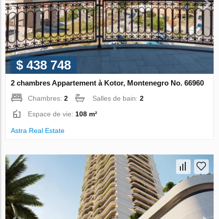
$ 438 748
2 chambres Appartement à Kotor, Montenegro No. 66960
Chambres:
2
Salles de bain:
2
Espace de vie:
108 m²
Astra Real Estate