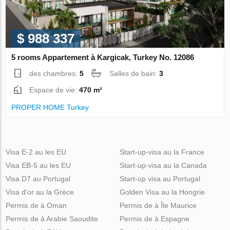
$ 988 337
5 rooms Appartement à Kargicak, Turkey No. 12086
des chambres:
5
Salles de bain:
3
Espace de vie:
470 m²
PROPER HOME Turkey
Visa E-2 au les EU
Start-up-visa au la France
Visa EB-5 au les EU
Start-up-visa au la Canada
Visa D7 au Portugal
Start-up visa au Portugal
Visa d'or au la Grèce
Golden Visa au la Hongrie
Permis de à Oman
Permis de à Île Maurice
Permis de à Arabie Saoudite
Permis de à Espagne