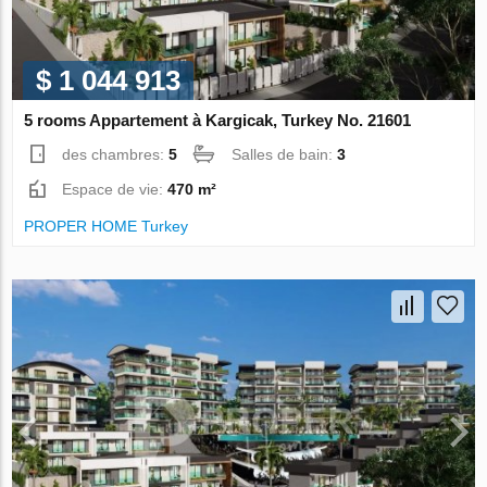
$ 1 044 913
5 rooms Appartement à Kargicak, Turkey No. 21601
des chambres:
5
Salles de bain:
3
Espace de vie:
470 m²
PROPER HOME Turkey