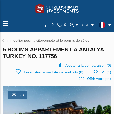
0
0
USD
Immobilier pour la citoyenneté et le permis de séjour
5 ROOMS APPARTEMENT À ANTALYA,
TURKEY NO. 117756
Ajouter à la comparaison
(
0
)
Enregistrer à ma liste de souhaits
(
0
)
Vu (1)
Offrir votre prix
73