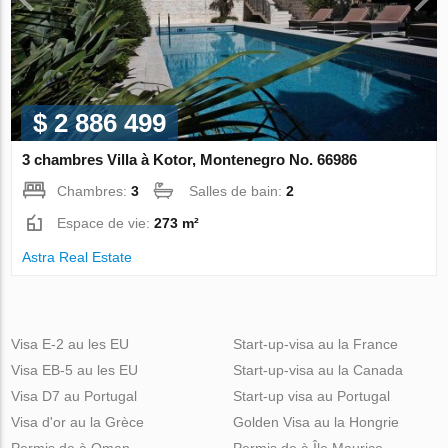
$ 2 886 499
3 chambres Villa à Kotor, Montenegro No. 66986
Chambres:
3
Salles de bain:
2
Espace de vie:
273 m²
Astra Real Estate
Visa E-2 au les EU
Start-up-visa au la France
Visa EB-5 au les EU
Start-up-visa au la Canada
Visa D7 au Portugal
Start-up visa au Portugal
Visa d'or au la Grèce
Golden Visa au la Hongrie
Permis de à Oman
Permis de à Île Maurice