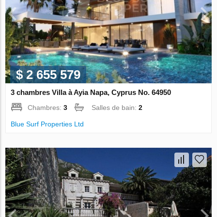
$ 2 655 579
3 chambres Villa à Ayia Napa, Cyprus No. 64950
Chambres:
3
Salles de bain:
2
Blue Surf Properties Ltd