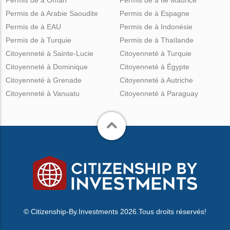
Permis de à Arabie Saoudite
Permis de à Espagne
Permis de à EAU
Permis de à Indonésie
Permis de à Turquie
Permis de à Thaïlande
Citoyenneté à Sainte-Lucie
Citoyenneté à Turquie
Citoyenneté à Dominique
Citoyenneté à Égypte
Citoyenneté à Grenade
Citoyenneté à Autriche
Citoyenneté à Vanuatu
Citoyenneté à Paraguay
© Citizenship-By.Investments 2026.Tous droits réservés!