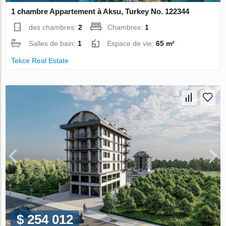
1 chambre Appartement à Aksu, Turkey No. 122344
des chambres:
2
Chambres:
1
Salles de bain:
1
Espace de vie:
65 m²
Tekce Real Estate
$ 254 012