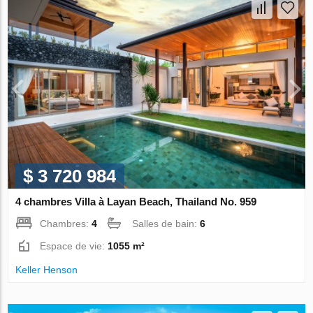
$ 3 720 984
4 chambres Villa à Layan Beach, Thailand No. 959
Chambres:
4
Salles de bain:
6
Espace de vie:
1055 m²
Keller Henson