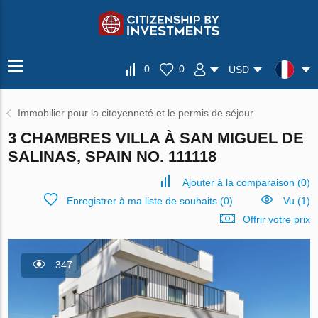
0
0
USD
Immobilier pour la citoyenneté et le permis de séjour
3 CHAMBRES VILLA À SAN MIGUEL DE
SALINAS, SPAIN NO. 111118
Ajouter à la comparaison
(
0
)
Enregistrer à ma liste de souhaits
(
0
)
Vu (1)
Offrir votre prix
347