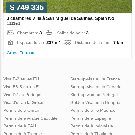
$ 749 335
3 chambres Villa à San Miguel de Salinas, Spain No.
111151
Chambres:
3
Salles de bain:
3
Espace de vie:
237 m²
Distance de la mer:
7 km
Grupo Terrasun
Visa E-2 au les EU
Start-up-visa au la France
Visa EB-5 au les EU
Start-up-visa au la Canada
Visa D7 au Portugal
Start-up visa au Portugal
Visa d'or au la Grèce
Golden Visa au la Hongrie
Permis de à Oman
Permis de à Île Maurice
Permis de à Arabie Saoudite
Permis de à Espagne
Permis de à EAU
Permis de à Indonésie
Permis de à Turquie
Permis de à Thaïlande