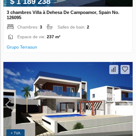
$ 1 189 238
3 chambres Villa à Dehesa De Campoamor, Spain No.
126095
Chambres:
3
Salles de bain:
2
Espace de vie:
237 m²
Grupo Terrasun
+ TVA