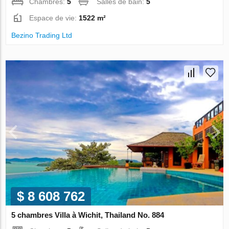
Chambres:
5
Salles de bain:
5
Espace de vie:
1522 m²
Bezino Trading Ltd
$ 8 608 762
5 chambres Villa à Wichit, Thailand No. 884