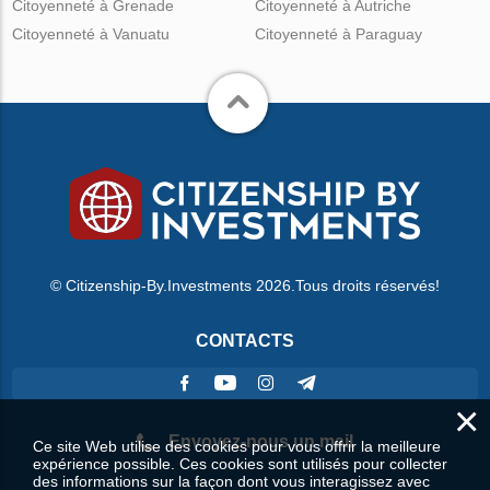
Citoyenneté à Grenade
Citoyenneté à Autriche
Citoyenneté à Vanuatu
Citoyenneté à Paraguay
© Citizenship-By.Investments 2026.Tous droits réservés!
CONTACTS
×
Envoyez-nous un mail
Ce site Web utilise des cookies pour vous offrir la meilleure
expérience possible. Ces cookies sont utilisés pour collecter
des informations sur la façon dont vous interagissez avec