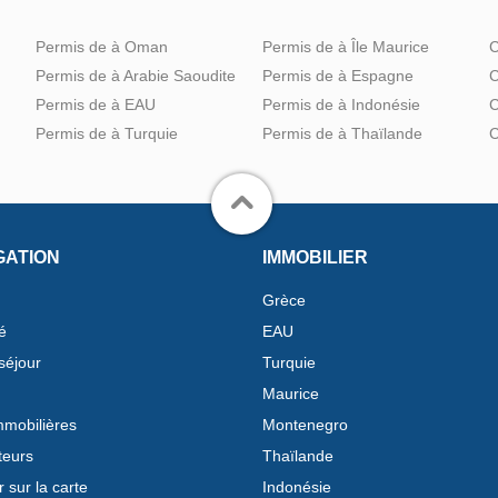
Permis de à Oman
Permis de à Île Maurice
C
Permis de à Arabie Saoudite
Permis de à Espagne
C
Permis de à EAU
Permis de à Indonésie
C
Permis de à Turquie
Permis de à Thaïlande
C
GATION
IMMOBILIER
Grèce
é
EAU
séjour
Turquie
Maurice
mobilières
Montenegro
teurs
Thaïlande
 sur la carte
Indonésie