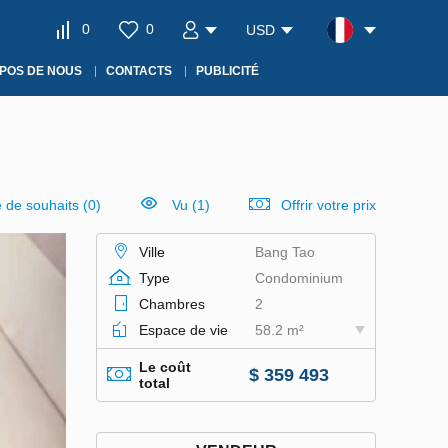
0
0
USD
POS DE NOUS
CONTACTS
PUBLICITÉ
e de souhaits
(
0
)
Vu (1)
Offrir votre prix
Ville
Bang Tao
Type
Condominium
Chambres
2
Espace de vie
58.2 m²
Le coût
$ 359 493
total