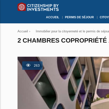
ACCUEIL
PERMIS DE SÉJOUR
CITO
Accueil
›
Immobilier pour la citoyenneté et le permis de séjou
2 CHAMBRES COPROPRIÉTÉ À
263