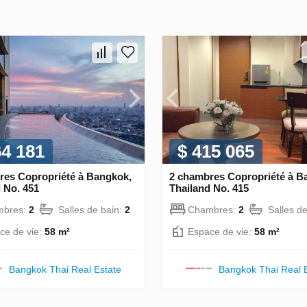
64 181
$ 415 065
res Copropriété à Bangkok,
2 chambres Copropriété à B
 No. 451
Thailand No. 415
mbres:
2
Salles de bain:
2
Chambres:
2
Salles d
ce de vie:
58 m²
Espace de vie:
58 m²
Bangkok Thai Real Estate
Bangkok Thai Real 