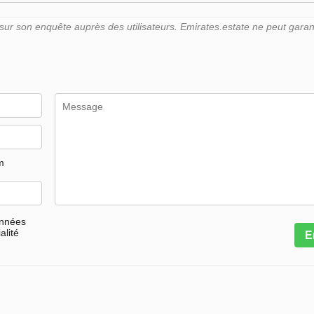
r son enquête auprès des utilisateurs. Emirates.estate ne peut garant
m
onnées
alité
E