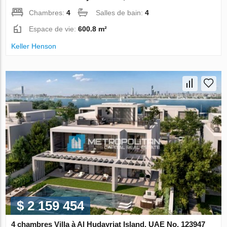
Chambres:
4
Salles de bain:
4
Espace de vie:
600.8 m²
Keller Henson
$ 2 159 454
4 chambres Villa à Al Hudayriat Island, UAE No. 123947