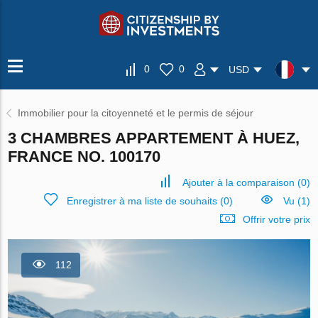
0
0
USD
Immobilier pour la citoyenneté et le permis de séjour
3 CHAMBRES APPARTEMENT À HUEZ,
FRANCE NO. 100170
Ajouter à la comparaison
(
0
)
Enregistrer à ma liste de souhaits
(
0
)
Vu (1)
Offrir votre prix
112