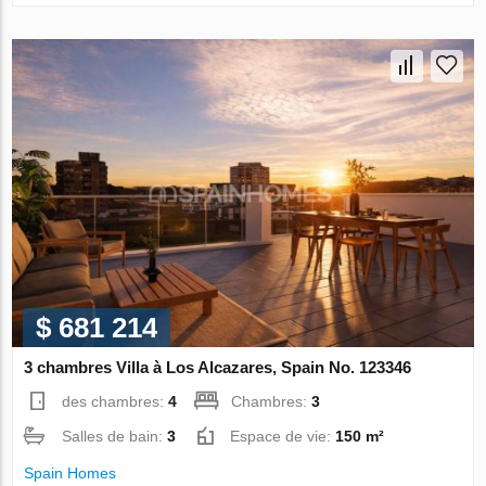
$ 681 214
3 chambres Villa à Los Alcazares, Spain No. 123346
des chambres:
4
Chambres:
3
Salles de bain:
3
Espace de vie:
150 m²
Spain Homes