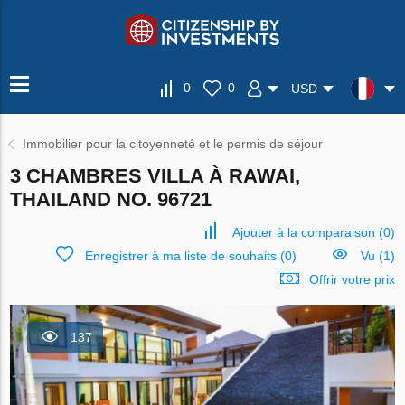
0
0
USD
Immobilier pour la citoyenneté et le permis de séjour
3 CHAMBRES VILLA À RAWAI,
THAILAND NO. 96721
Ajouter à la comparaison
(
0
)
Enregistrer à ma liste de souhaits
(
0
)
Vu (1)
Offrir votre prix
137