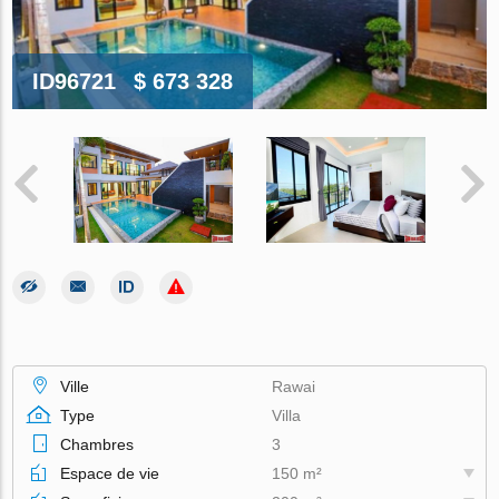
ID96721
$ 673 328
Ville
Rawai
Type
Villa
Chambres
3
Espace de vie
150 m²