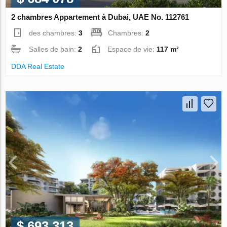
2 chambres Appartement à Dubai, UAE No. 112761
des chambres:
3
Chambres:
2
Salles de bain:
2
Espace de vie:
117 m²
DDA Real Estate
$ 693 313