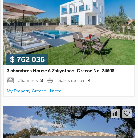
$ 762 036
3 chambres House à Zakynthos, Greece No. 24696
Chambres:
3
Salles de bain:
4
My Property Greece Limited