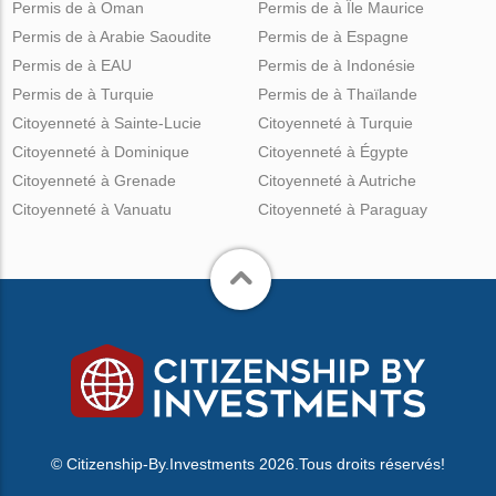
Permis de à Oman
Permis de à Île Maurice
Permis de à Arabie Saoudite
Permis de à Espagne
Permis de à EAU
Permis de à Indonésie
Permis de à Turquie
Permis de à Thaïlande
Citoyenneté à Sainte-Lucie
Citoyenneté à Turquie
Citoyenneté à Dominique
Citoyenneté à Égypte
Citoyenneté à Grenade
Citoyenneté à Autriche
Citoyenneté à Vanuatu
Citoyenneté à Paraguay
© Citizenship-By.Investments 2026.Tous droits réservés!