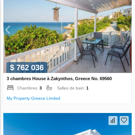
$ 762 036
3 chambres House à Zakynthos, Greece No. 69560
Chambres:
3
Salles de bain:
1
My Property Greece Limited