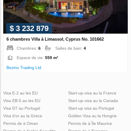
$ 3 232 879
6 chambres Villa à Limassol, Cyprus No. 101662
Chambres:
6
Salles de bain:
4
Espace de vie:
559 m²
Bezino Trading Ltd
Visa E-2 au les EU
Start-up-visa au la France
Visa EB-5 au les EU
Start-up-visa au la Canada
Visa D7 au Portugal
Start-up visa au Portugal
Visa d'or au la Grèce
Golden Visa au la Hongrie
Permis de à Oman
Permis de à Île Maurice
Permis de à Arabie Saoudite
Permis de à Espagne