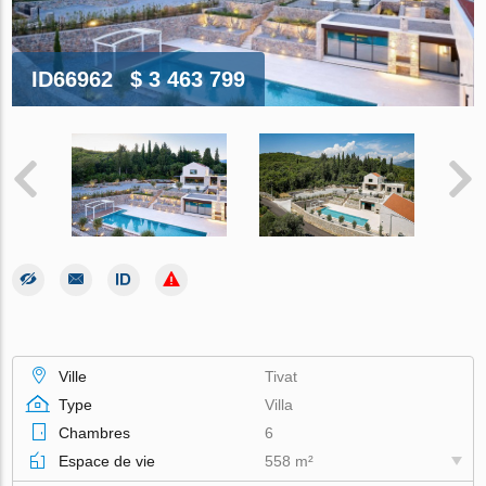
ID66962
$ 3 463 799
Ville
Tivat
Type
Villa
Chambres
6
Espace de vie
558 m²