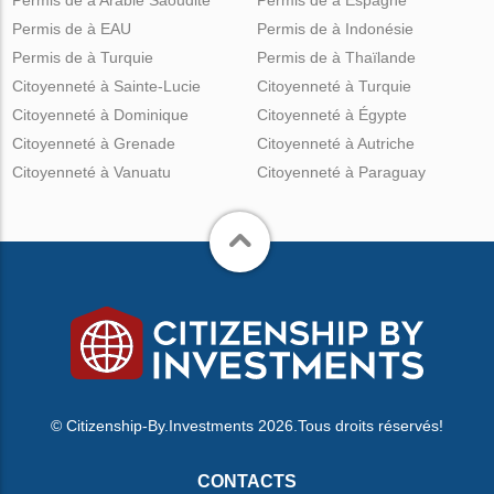
Permis de à EAU
Permis de à Indonésie
Permis de à Turquie
Permis de à Thaïlande
Citoyenneté à Sainte-Lucie
Citoyenneté à Turquie
Citoyenneté à Dominique
Citoyenneté à Égypte
Citoyenneté à Grenade
Citoyenneté à Autriche
Citoyenneté à Vanuatu
Citoyenneté à Paraguay
© Citizenship-By.Investments 2026.Tous droits réservés!
CONTACTS