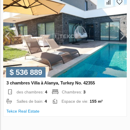
$ 536 889
3 chambres Villa à Alanya, Turkey No. 42355
des chambres:
4
Chambres:
3
Salles de bain:
4
Espace de vie:
155 m²
Tekce Real Estate