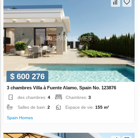
$ 600 276
3 chambres Villa à Fuente Alamo, Spain No. 123876
des chambres:
4
Chambres:
3
Salles de bain:
2
Espace de vie:
155 m²
Spain Homes