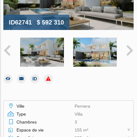
ID62741
$ 592 310
Ville
Pernera
Type
Villa
Chambres
3
Espace de vie
155 m²