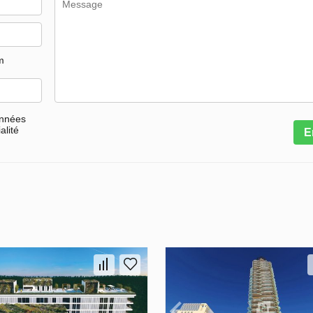
m
onnées
alité
E