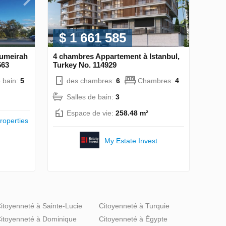
$ 1 661 585
Jumeirah
4 chambres Appartement à Istanbul,
563
Turkey No. 114929
e bain:
5
des chambres:
6
Chambres:
4
Salles de bain:
3
Espace de vie:
258.48 m²
roperties
My Estate Invest
itoyenneté à Sainte-Lucie
Citoyenneté à Turquie
itoyenneté à Dominique
Citoyenneté à Égypte