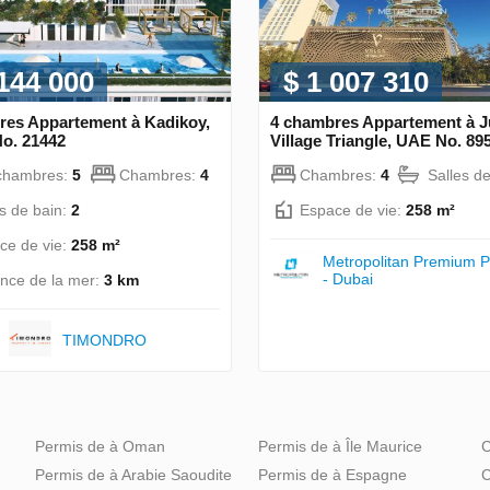
 144 000
$ 1 007 310
res Appartement à Kadikoy,
4 chambres Appartement à 
No. 21442
Village Triangle, UAE No. 89
chambres:
5
Chambres:
4
Chambres:
4
Salles d
es de bain:
2
Espace de vie:
258 m²
ce de vie:
258 m²
Metropolitan Premium P
- Dubai
ance de la mer:
3 km
TIMONDRO
Permis de à Oman
Permis de à Île Maurice
C
Permis de à Arabie Saoudite
Permis de à Espagne
C