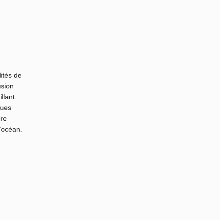
lités de
usion
llant.
ques
ire
'océan.