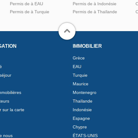
Permis de à EAU
Permis de à Indonésie
C
Permis de à Turquie
Permis de à Thaïlande
C
GATION
IMMOBILIER
Grèce
é
EAU
séjour
Turquie
Maurice
mobilières
Montenegro
teurs
Thaïlande
 sur la carte
Indonésie
Espagne
Chypre
e nous
ÉTATS-UNIS