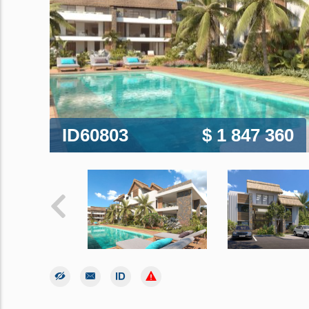
ID60803
$ 1 847 360