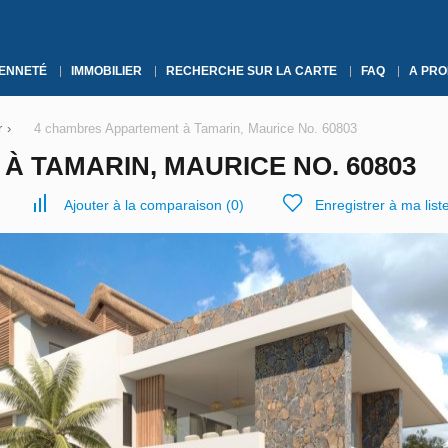
YENNETÉ
IMMOBILIER
RECHERCHE SUR LA CARTE
FAQ
A PRO
r
›
4 chambres Appartement à Tamarin, Maurice No. 60803
 TAMARIN, MAURICE NO. 60803
Ajouter à la comparaison
(
0
)
Enregistrer à ma list