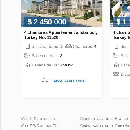
$ 2 450 000
$ 1
4 chambres Appartement à Istanbul,
4 chamb
Turkey No. 11520
Turkey 
des chambres:
5
Chambres:
4
des 
Salles de bain:
2
Sall
Espace de vie:
258 m²
Espa
Dist
Tekce Real Estate
Visa E-2 au les EU
Start-up-visa au la France
Visa EB-5 au les EU
Start-up-visa au la Canada