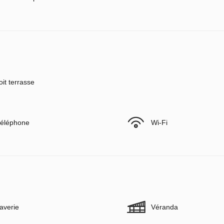
oit terrasse
éléphone
Wi-Fi
averie
Véranda