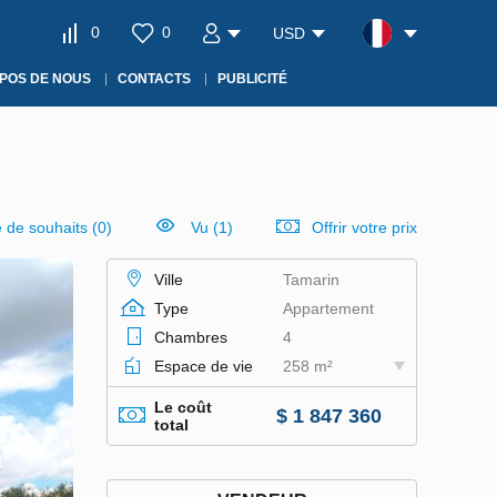
0
0
USD
POS DE NOUS
CONTACTS
PUBLICITÉ
e de souhaits
(
0
)
Vu (1)
Offrir votre prix
Ville
Tamarin
Type
Appartement
Chambres
4
Espace de vie
258 m²
Le coût
$ 1 847 360
total