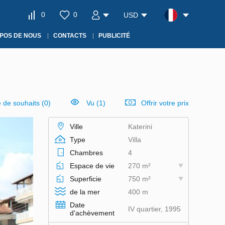
0
0
USD
POS DE NOUS
CONTACTS
PUBLICITÉ
e de souhaits
(
0
)
Vu (1)
Offrir votre prix
Ville
Katerini
Type
Villa
Chambres
4
Espace de vie
270 m²
Superficie
750 m²
de la mer
400 m
Date
IV quartier, 1995
d'achèvement