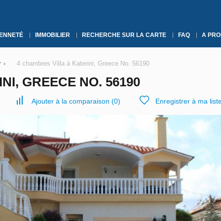
YENNETÉ
IMMOBILIER
RECHERCHE SUR LA CARTE
FAQ
A PRO
r
›
4 chambres Villa à Katerini, Greece No. 56190
NI, GREECE NO. 56190
Ajouter à la comparaison
(
0
)
Enregistrer à ma list