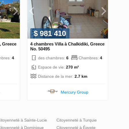
$ 981 410
i, Greece
4 chambres Villa à Chalkidiki, Greece
No. 50495
bres:
4
des chambres:
6
Chambres:
4
Espace de vie:
270 m²
Distance de la mer:
2.7 km
p
Mercury Group
itoyenneté à Sainte-Lucie
Citoyenneté à Turquie
itoyenneté à Dominique
Citoyenneté à Égypte