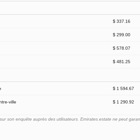
$ 337.16
$ 299.00
$ 578.07
$ 481.25
e
$ 1 594.67
tre-ville
$ 1 290.92
r son enquête auprès des utilisateurs. Emirates.estate ne peut garant