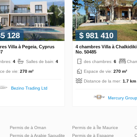
85 128
$ 981 410
es Villa à Pegeia, Cyprus
4 chambres Villa à Chalkidik
97
No. 50485
mbres:
4
Salles de bain:
4
des chambres:
6
Cham
ce de vie:
270 m²
Espace de vie:
270 m²
Distance de la mer:
1.7 km
Bezino Trading Ltd
Mercury Grou
Permis de à Oman
Permis de à Île Maurice
C
Permis de à Arabie Saoudite
Permis de à Espagne
C