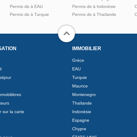
Permis de à EAU
Permis de à Indonésie
C
Permis de à Turquie
Permis de à Thaïlande
C
GATION
IMMOBILIER
Grèce
é
EAU
séjour
Turquie
Maurice
mobilières
Montenegro
teurs
Thaïlande
 sur la carte
Indonésie
Espagne
Chypre