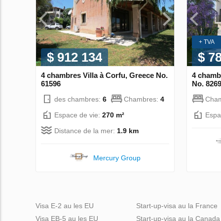
+ TVA
$ 912 134
$ 7
4 chambres Villa à Corfu, Greece No.
4 chambr
61596
No. 826
des chambres:
6
Chambres:
4
Cha
Espace de vie:
270 m²
Espa
Distance de la mer:
1.9 km
Mercury Group
Visa E-2 au les EU
Start-up-visa au la France
Visa EB-5 au les EU
Start-up-visa au la Canada