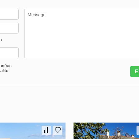
m
onnées
alité
E