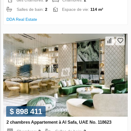
des chambres:
3
Chambres:
2
Salles de bain:
2
Espace de vie:
114 m²
DDA Real Estate
$ 898 411
2 chambres Appartement à Al Safa, UAE No. 118623