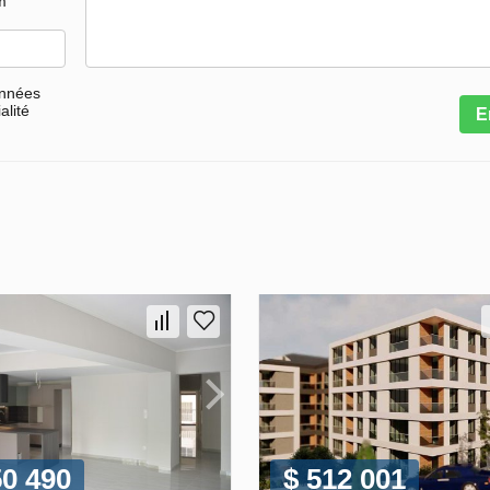
m
onnées
alité
E
50 490
$ 512 001