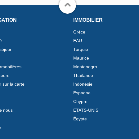
GATION
IMMOBILIER
Grèce
é
EAU
séjour
Turquie
Maurice
mobilières
Montenegro
teurs
Thaïlande
 sur la carte
Indonésie
Espagne
Chypre
e nous
ÉTATS-UNIS
Égypte
e