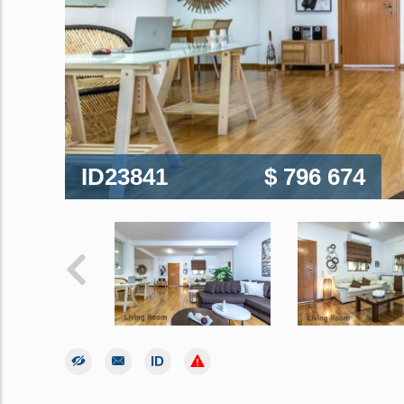
ID23841
$ 796 674