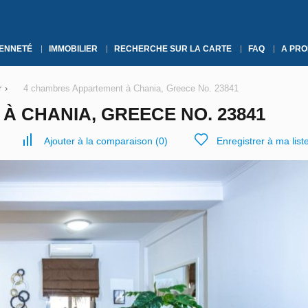
YENNETÉ
IMMOBILIER
RECHERCHE SUR LA CARTE
FAQ
A PRO
r
›
4 chambres Appartement à Chania, Greece No. 23841
 CHANIA, GREECE NO. 23841
Ajouter à la comparaison
(
0
)
Enregistrer à ma list