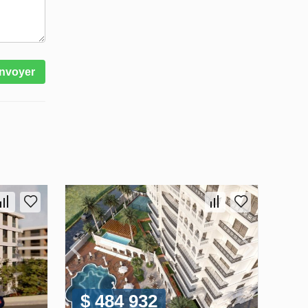
nvoyer
$ 484 932