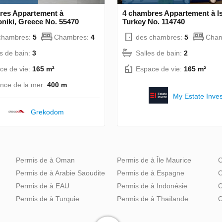
res Appartement à
4 chambres Appartement à Is
niki, Greece No. 55470
Turkey No. 114740
chambres:
5
Chambres:
4
des chambres:
5
Cham
es de bain:
3
Salles de bain:
2
ce de vie:
165 m²
Espace de vie:
165 m²
ance de la mer:
400 m
My Estate Inves
Grekodom
Permis de à Oman
Permis de à Île Maurice
C
Permis de à Arabie Saoudite
Permis de à Espagne
C
Permis de à EAU
Permis de à Indonésie
C
Permis de à Turquie
Permis de à Thaïlande
C