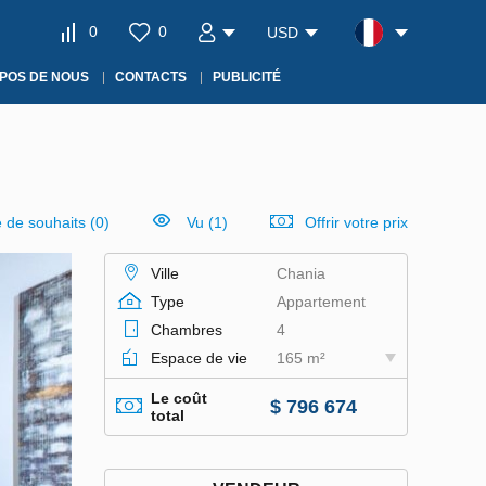
0
0
USD
POS DE NOUS
CONTACTS
PUBLICITÉ
e de souhaits
(
0
)
Vu (1)
Offrir votre prix
Ville
Chania
Type
Appartement
Chambres
4
Espace de vie
165 m²
Le coût
$ 796 674
total