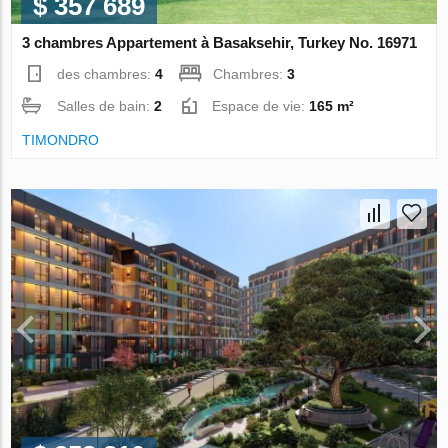
$ 357 689
3 chambres Appartement à Basaksehir, Turkey No. 16971
des chambres:
4
Chambres:
3
Salles de bain:
2
Espace de vie:
165 m²
TIMONDRO