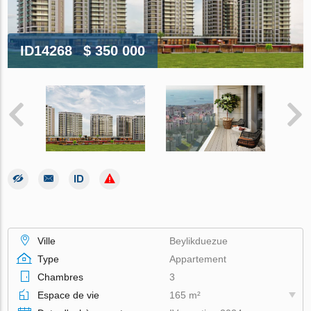
ID14268
$ 350 000
Ville
Beylikduezue
Type
Appartement
Chambres
3
Espace de vie
165 m²