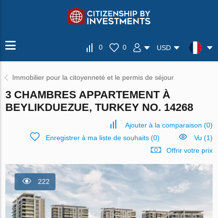
0
0
USD
Immobilier pour la citoyenneté et le permis de séjour
3 CHAMBRES APPARTEMENT À
BEYLIKDUEZUE, TURKEY NO. 14268
Ajouter à la comparaison
(
0
)
Enregistrer à ma liste de souhaits
(
0
)
Vu (1)
Offrir votre prix
222