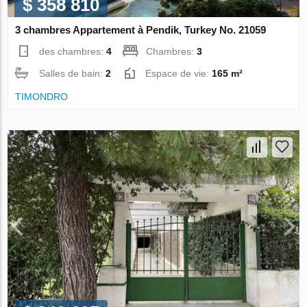
$ 358 810
3 chambres Appartement à Pendik, Turkey No. 21059
des chambres:
4
Chambres:
3
Salles de bain:
2
Espace de vie:
165 m²
TIMONDRO