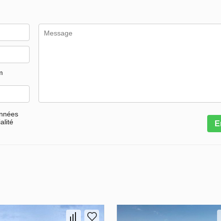
m
onnées
alité
E