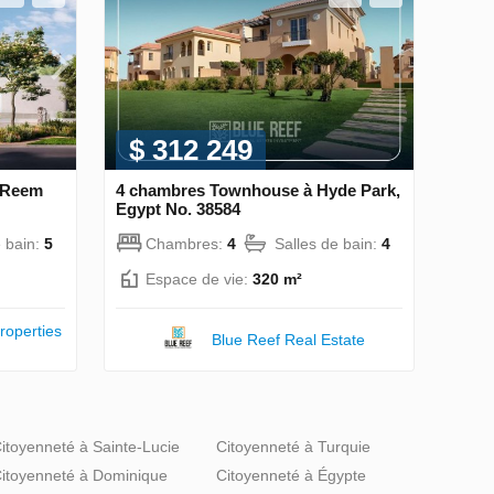
$ 312 249
 Reem
4 chambres Townhouse à Hyde Park,
Egypt No. 38584
e bain:
5
Chambres:
4
Salles de bain:
4
Espace de vie:
320 m²
roperties
Blue Reef Real Estate
itoyenneté à Sainte-Lucie
Citoyenneté à Turquie
itoyenneté à Dominique
Citoyenneté à Égypte