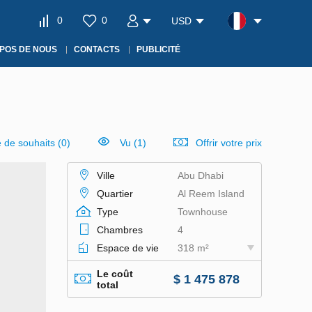
0
0
USD
POS DE NOUS
CONTACTS
PUBLICITÉ
e de souhaits
(
0
)
Vu (1)
Offrir votre prix
Ville
Abu Dhabi
Quartier
Al Reem Island
Type
Townhouse
Chambres
4
Espace de vie
318 m²
Le coût
$ 1 475 878
total