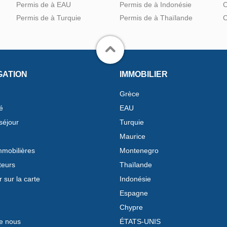
Permis de à EAU
Permis de à Indonésie
C
Permis de à Turquie
Permis de à Thaïlande
C
GATION
IMMOBILIER
Grèce
é
EAU
séjour
Turquie
Maurice
mobilières
Montenegro
teurs
Thaïlande
 sur la carte
Indonésie
Espagne
Chypre
e nous
ÉTATS-UNIS