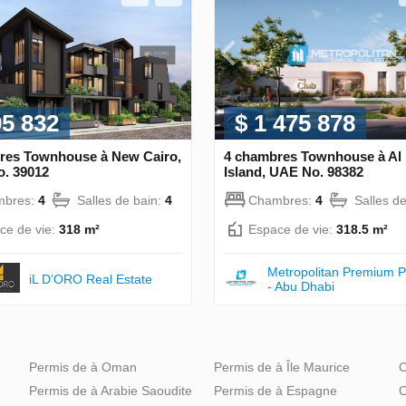
95 832
$ 1 475 878
res Townhouse à New Cairo,
4 chambres Townhouse à Al
o. 39012
Island, UAE No. 98382
mbres:
4
Salles de bain:
4
Chambres:
4
Salles d
ce de vie:
318 m²
Espace de vie:
318.5 m²
Metropolitan Premium P
iL D’ORO Real Estate
- Abu Dhabi
Permis de à Oman
Permis de à Île Maurice
C
Permis de à Arabie Saoudite
Permis de à Espagne
C