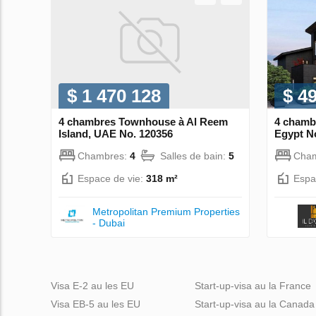
$ 1 470 128
$ 4
4 chambres Townhouse à Al Reem
4 chamb
Island, UAE No. 120356
Egypt N
Chambres:
4
Salles de bain:
5
Cha
Espace de vie:
318 m²
Espa
Metropolitan Premium Properties
- Dubai
Visa E-2 au les EU
Start-up-visa au la France
Visa EB-5 au les EU
Start-up-visa au la Canada