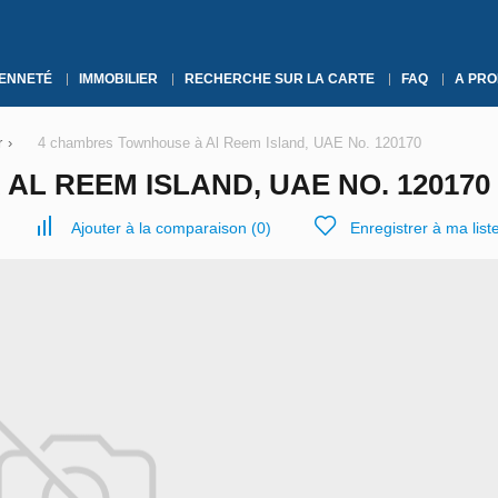
YENNETÉ
IMMOBILIER
RECHERCHE SUR LA CARTE
FAQ
A PRO
r
›
4 chambres Townhouse à Al Reem Island, UAE No. 120170
L REEM ISLAND, UAE NO. 120170
Ajouter à la comparaison
(
0
)
Enregistrer à ma list