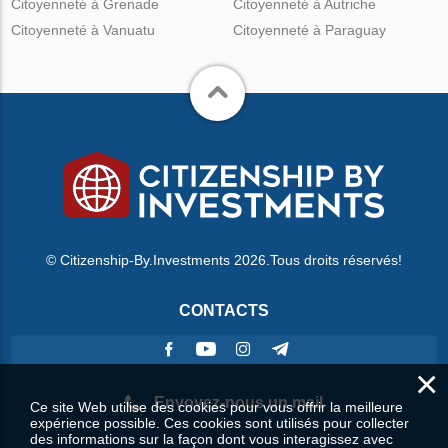
Citoyenneté à Grenade
Citoyenneté à Autriche
Citoyenneté à Vanuatu
Citoyenneté à Paraguay
© Citizenship-By.Investments 2026.Tous droits réservés!
CONTACTS
×
Envoyez-nous un mail
Ce site Web utilise des cookies pour vous offrir la meilleure
expérience possible. Ces cookies sont utilisés pour collecter
des informations sur la façon dont vous interagissez avec