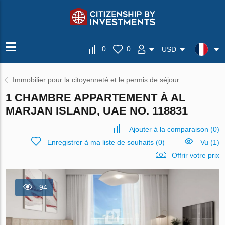
0
0
USD
Immobilier pour la citoyenneté et le permis de séjour
1 CHAMBRE APPARTEMENT À AL
MARJAN ISLAND, UAE NO. 118831
Ajouter à la comparaison
(
0
)
Enregistrer à ma liste de souhaits
(
0
)
Vu (1)
Offrir votre prix
94