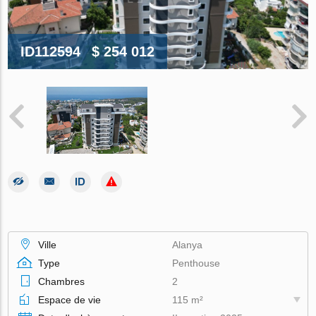
ID112594
$ 254 012
Ville
Alanya
Type
Penthouse
Chambres
2
Espace de vie
115 m²