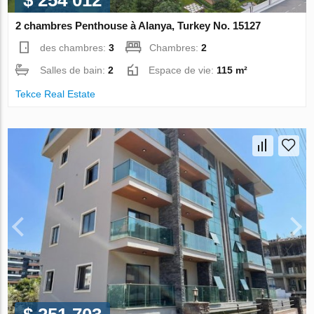
$ 254 012
2 chambres Penthouse à Alanya, Turkey No. 15127
des chambres:
3
Chambres:
2
Salles de bain:
2
Espace de vie:
115 m²
Tekce Real Estate