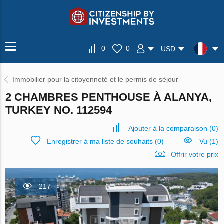
0
0
USD
Immobilier pour la citoyenneté et le permis de séjour
2 CHAMBRES PENTHOUSE À ALANYA,
TURKEY NO. 112594
Ajouter à la comparaison
(
0
)
Enregistrer à ma liste de souhaits
(
0
)
Vu (1)
Offrir votre prix
217