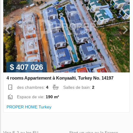
$ 407 026
4 rooms Appartement à Konyaalti, Turkey No. 14197
des chambres:
4
Salles de bain:
2
Espace de vie:
190 m²
PROPER HOME Turkey
Visa E-2 au les EU
Start-up-visa au la France