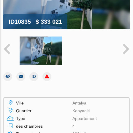
ID10835
$ 333 021
Ville
Antalya
Quartier
Konyaalti
Type
Appartement
des chambres
4