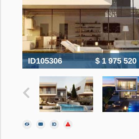
ID105306
$ 1 975 520