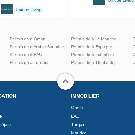
Unique Living
Permis de à Oman
Permis de à Île Maurice
C
Permis de à Arabie Saoudite
Permis de à Espagne
C
Permis de à EAU
Permis de à Indonésie
C
Permis de à Turquie
Permis de à Thaïlande
C
GATION
IMMOBILIER
Grèce
é
EAU
séjour
Turquie
Maurice