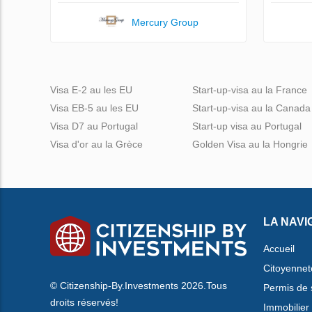
Mercury Group
Visa E-2 au les EU
Start-up-visa au la France
Visa EB-5 au les EU
Start-up-visa au la Canada
Visa D7 au Portugal
Start-up visa au Portugal
Visa d'or au la Grèce
Golden Visa au la Hongrie
LA NAVI
Accueil
Citoyennet
© Citizenship-By.Investments 2026.Tous
Permis de 
droits réservés!
Immobilier