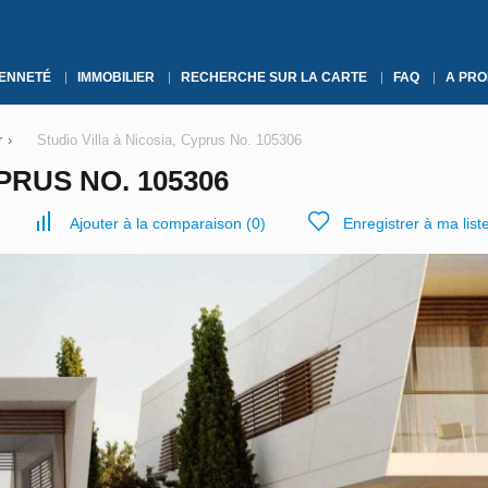
YENNETÉ
IMMOBILIER
RECHERCHE SUR LA CARTE
FAQ
A PRO
r
›
Studio Villa à Nicosia, Cyprus No. 105306
PRUS NO. 105306
Ajouter à la comparaison
(
0
)
Enregistrer à ma list