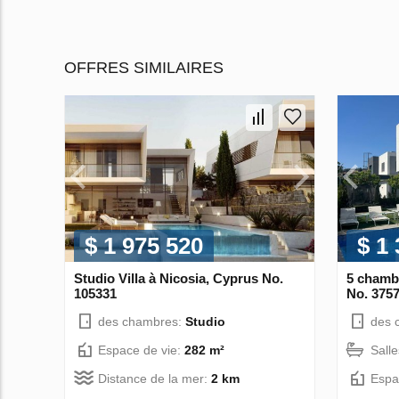
OFFRES SIMILAIRES
$ 1 975 520
$ 1
Studio Villa à Nicosia, Cyprus No.
5 chambr
105331
No. 375
des chambres:
Studio
des 
Espace de vie:
282 m²
Sall
Distance de la mer:
2 km
Espa