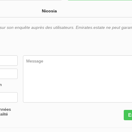
Nicosia
r son enquête auprès des utilisateurs. Emirates.estate ne peut garant
m
onnées
alité
E