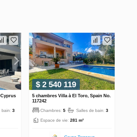
$ 2 540 119
, Cyprus
5 chambres Villa à El Toro, Spain No.
117242
e bain:
3
Chambres:
5
Salles de bain:
3
Espace de vie:
281 m²
Grupo Terrasun