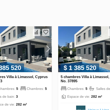
 385 520
$ 1 385 520
es Villa à Limassol, Cyprus
5 chambres Villa à Limassol
73
No. 37895
chambres:
5
Chambres:
5
Chambres:
5
Salles d
es de bain:
3
Espace de vie:
282 m²
ce de vie:
282 m²
Unique Living