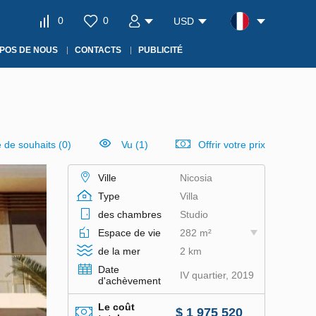
0
0
USD
POS DE NOUS
CONTACTS
PUBLICITÉ
e de souhaits
(
0
)
Vu (1)
Offrir votre prix
Ville
Nicosia
Type
Villa
des chambres
Studio
Espace de vie
282 m²
de la mer
2 km
Date
IV quartier, 2019
d'achèvement
Le coût
$ 1 975 520